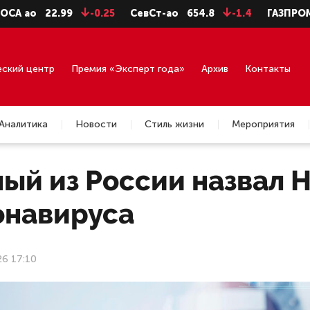
о
22.99
-0.25
СевСт-ао
654.8
-1.4
ГАЗПРОМ ао
9
еский центр
Премия «Эксперт года»
Архив
Контакты
Аналитика
Новости
Стиль жизни
Мероприятия
ый из России назвал 
онавируса
26 17:10