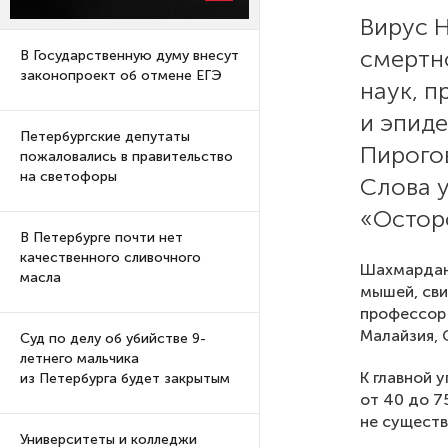
Вирус 
смертн
В Государственную думу внесут
законопроект об отмене ЕГЭ
наук, 
и эпид
Петербургские депутаты
Пирого
пожаловались в правительство
на светофоры
Слова 
«Остор
В Петербурге почти нет
качественного сливочного
Шахмардано
масла
мышей, сви
профессор 
Малайзия, 
Суд по делу об убийстве 9-
летнего мальчика
К главной 
из Петербурга будет закрытым
от 40 до 7
не существ
Университеты и колледжи