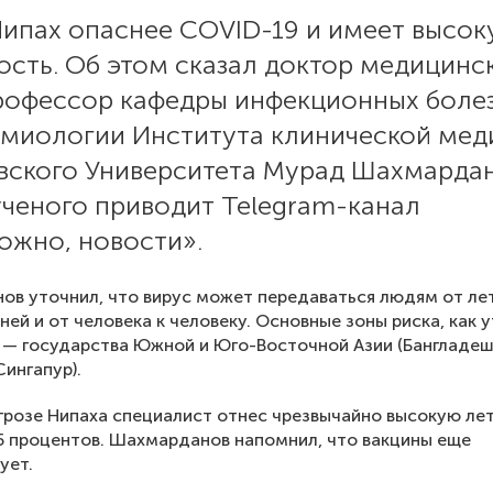
Нипах опаснее COVID-19 и имеет высо
ость. Об этом сказал доктор медицинс
профессор кафедры инфекционных боле
емиологии Института клинической ме
вского Университета Мурад Шахмардан
ученого приводит Telegram-канал
ожно, новости».
в уточнил, что вирус может передаваться людям от ле
ней и от человека к человеку. Основные зоны риска, как
— государства Южной и Юго-Восточной Азии (Бангладеш
Сингапур).
угрозе Нипаха специалист отнес чрезвычайно высокую ле
5 процентов. Шахмарданов напомнил, что вакцины еще
ует.