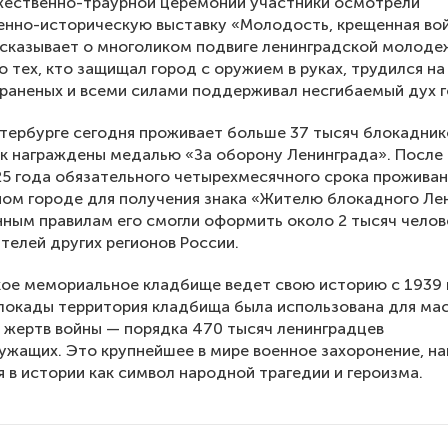
жественно-траурной церемонии участники осмотрели
нно-историческую выставку «Молодость, крещенная во
сказывает о многоликом подвиге ленинградской молоде
 о тех, кто защищал город с оружием в руках, трудился на
раненых и всеми силами поддерживал несгибаемый дух 
тербурге сегодня проживает больше 37 тысяч блокаднико
к награждены медалью «За оборону Ленинграда». После
5 года обязательного четырехмесячного срока проживан
ом городе для получения знака «Жителю блокадного Ле
ным правилам его смогли оформить около 2 тысяч челов
телей других регионов России.
ое мемориальное кладбище ведет свою историю с 1939 
локады территория кладбища была использована для ма
 жертв войны — порядка 470 тысяч ленинградцев
ужащих. Это крупнейшее в мире военное захоронение, на
 в истории как символ народной трагедии и героизма.