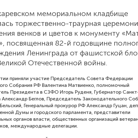
каревском мемориальном кладбище
лась торжественно-траурная церемони
ния венков и цветов к монументу «Ма
», посвященная 82-й годовщине полно
ждения Ленинграда от фашистской бл
Великой Отечественной войны.
тии приняли участие Председатель Совета Федерации
ого Собрания РФ Валентина Матвиенко, полномочный
ель Президента в СЗФО Игорь Руденя, Губернатор Санкт
 Александр Беглов, Председатель Законодательного Со
Бельский, Генеральный прокурор РФ Александр Гуцан, де
енной Думы и городского парламента, представители
ьных органов власти, общественных организаций ветера
ков, международные делегации.