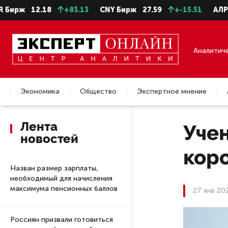
ж
12.18
+83.13
CNY Бирж
27.59
+-15.51
АЛРОСА а
Аналитич
Экономика
Общество
Экспертное мнение
Недвижимость
Лента
Учен
новостей
кор
Назван размер зарплаты,
необходимый для начисления
максимума пенсионных баллов
27 янв 20
Россиян призвали готовиться