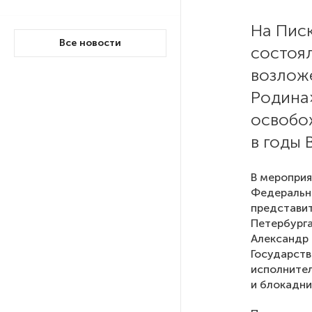
На Пис
На выборах в Госдуму «Единая
Все новости
Россия» будет первой
состоя
в бюллетене
возложе
Родина
В Петербурге на торги
освобо
выставили «Вечера на хуторе
близ Диканьки»
в годы 
До конца года в Мурманской
В мероприя
области установят системы
Федеральн
для борьбы с обледенением
представит
на энергосетях
Петербурга
Александр 
Государств
Экс-полицейского
исполнител
подозревают в убийстве
и блокадни
знакомого в Петербурге 2 года
назад