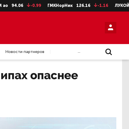
4.06
-0.99
ГМКНорНик
126.16
-1.16
ЛУКОЙЛ
46
...
Новости партнеров
Нипах опаснее