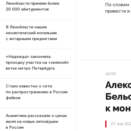
Ленобласти приняли более
По словам 
20 000 абитуриентов
привести и
В Ленобласти нашли
неолитический могильник
с янтарными предметами
«Надежда» закончила
проходку участка на «зеленой»
ветке метро Петербурга
ДАЛЕЕ
Алек
Стало известно о сети
по распространению в России
Бель
фейков
к мо
Аналитики рассказали о ценах
июля на новые легковушки
27 янв 20
в России