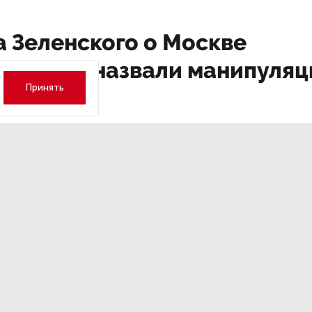
а Зеленского о Москве
тербурге назвали манипуля
Принять
ОБЩЕСТВО
,Вчера 13:17