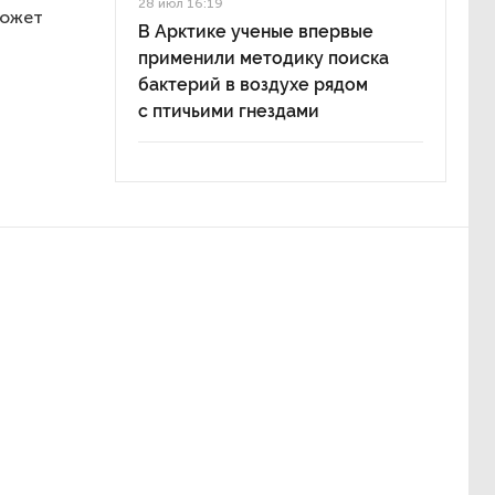
28 июл 16:19
может
В Арктике ученые впервые
применили методику поиска
бактерий в воздухе рядом
с птичьими гнездами