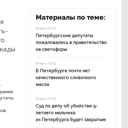
Материалы по теме:
я
Вчера 15:05
ть-
Петербургские депутаты
го
пожаловались в правительство
окады
на светофоры
Вчера 14:31
В Петербурге почти нет
качественного сливочного
масла
-
брания
путаты
Вчера 13:26
Суд по делу об убийстве 9-
нов
летнего мальчика
из Петербурга будет закрытым