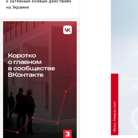
к затяжным боевым действиям
на Украине
Фото: freepik.com