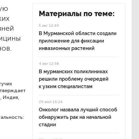
кую
Материалы по теме:
ких
5 авг 12:40
зней
В Мурманской области создали
дицины
приложение для фиксации
ов.
инвазионных растений
4 авг 12:38
В мурманских поликлиниках
решили проблему очередей
тучих
к узким специалистам
 утверждает
, Индия,
29 июл 16:24
Онколог назвала лучший способ
тальность:
обнаружить рак на начальной
стадии