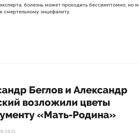
эксперта, болезнь может проходить бессимптомно, но 
 к смертельному энцефалиту.
сандр Беглов и Александр
ский возложили цветы
нументу «Мать-Родина»
26 16:51