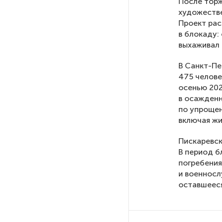
После тор
художестве
РГПУ им. А. И. Герцена начнет
Проект рас
новые образовательные
в блокаду:
проекты с китайскими вузами
выхаживал 
В Санкт-Пе
В Петербурге поймали
475 челове
молодого администратора
осенью 202
колл-центра мошенников
в осажденн
по упрощен
включая жи
Петербургские метростроевцы
оценили идею строительства
Пискаревск
лифта на станции
В период б
«Театральная»
погребения
и военносл
Поступило предложение
оставшееся
по пятницам освобождать
от работы одиноких россиянок
старше 28 лет