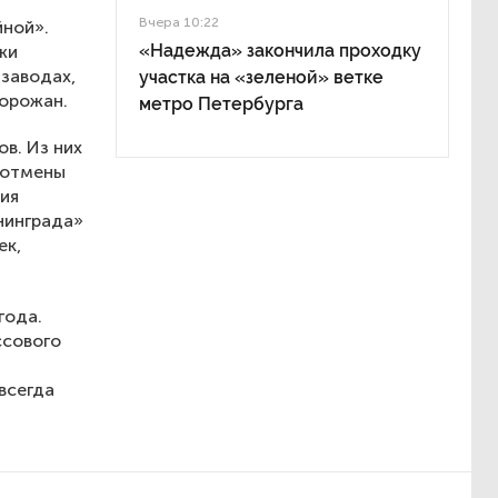
Вчера 10:22
йной».
«Надежда» закончила проходку
жи
 заводах,
участка на «зеленой» ветке
горожан.
метро Петербурга
в. Из них
 отмены
ия
нинграда»
ек,
года.
ссового
всегда