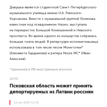
Девушка является студенткой Санкт-Петербургского
музыкального училища имени Н.А. Римского-
Корсакова. Вместе с музыкальной группой Логинова,
известная под псевдонимом Наоко, выступала
на перекрестке Большой Конюшенной и Невского
проспекта. Во время одного из концертов собралась
большая толпа людей. В репертуаре исполнительница
использовала в том числе песни Монеточки*
(Елизавета Гырдымова) и рэпера Noize MC* (Иван
Алексеев).
*признан(а) в РФ иностранным агентом
ДАЛЕЕ
Псковская область может принять
депортируемых из Латвии россиян
16 окт 2025 12:43