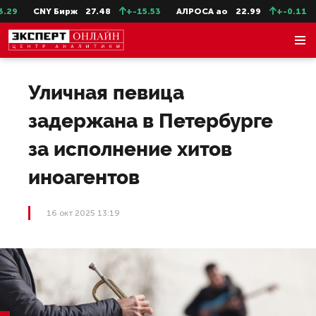
29
CNY Бирж
27.48
+-15.53
АЛРОСА ао
22.99
+-0.11
Уличная певица
задержана в Петербурге
за исполнение хитов
иноагентов
16 окт 2025 13:19