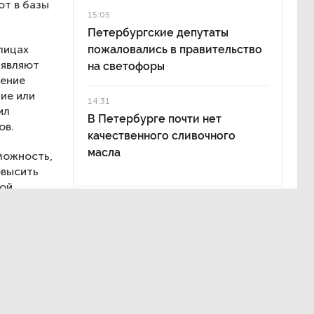
т в базы
15:05
Петербургские депутаты
лицах
пожаловались в правительство
ыявляют
на светофоры
чение
ие или
14:31
ил
В Петербурге почти нет
ов.
качественного сливочного
масла
можность,
овысить
ной
регат