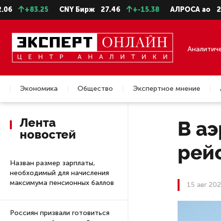
83.25
CNY Бирж
27.46
+-15.38
АЛРОСА ао
22.99
Аналитич
Экономика
Общество
Экспертное мнение
Недвижимость
Лента
В а
новостей
рейс
Назван размер зарплаты,
необходимый для начисления
максимума пенсионных баллов
15 авг 202
Россиян призвали готовиться