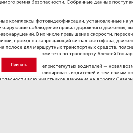
имого ремня безопасности. Собранные данные поступаю
ные комплексы фотовидеофиксации, установленные на у
фиксирующие соблюдение правил дорожного движения, в
равонарушений. В их числе превышение скорости, пересе
инии, проезд на запрещающий сигнал светофора, движен
на полосе для маршрутных транспортных средств, поясн
ь председателя комитета по транспорту Алексей Гончар
Принять
 в потоке машин непристегнутых водителей — новая воз
зволит нам дисциплинировать водителей и тем самым п
зопасности всех участников движения на дорогах Север
— отметил руководитель транспортного комитета.
ербурге спустили на воду ф