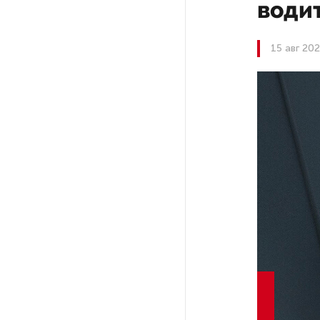
води
На выборах в Госдуму «Единая
15 авг 20
Россия» будет первой
в бюллетене
В Петербурге на торги
выставили «Вечера на хуторе
близ Диканьки»
До конца года в Мурманской
области установят системы
для борьбы с обледенением
на энергосетях
Экс-полицейского
подозревают в убийстве
знакомого в Петербурге 2 года
назад