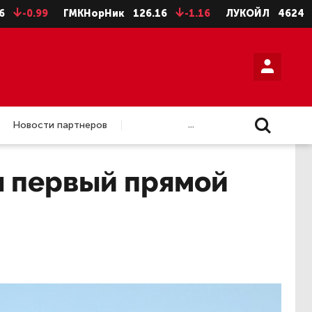
99
ГМКНорНик
126.16
-1.16
ЛУКОЙЛ
4624
-8
Н
...
Новости партнеров
л первый прямой