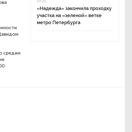
10:22
ова
«Надежда» закончила проходку
участка на «зеленой» ветке
метро Петербурга
анности
 Давидом
о средам
ие
00