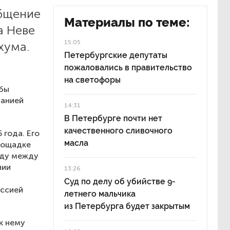
общение
Материалы по теме:
а Неве
15:05
хума.
Петербургские депутаты
пожаловались в правительство
на светофоры
нбы
панией
14:31
В Петербурге почти нет
качественного сливочного
 года. Его
масла
лощадке
оду между
нии
13:26
я
Суд по делу об убийстве 9-
оссией
летнего мальчика
из Петербурга будет закрытым
к нему