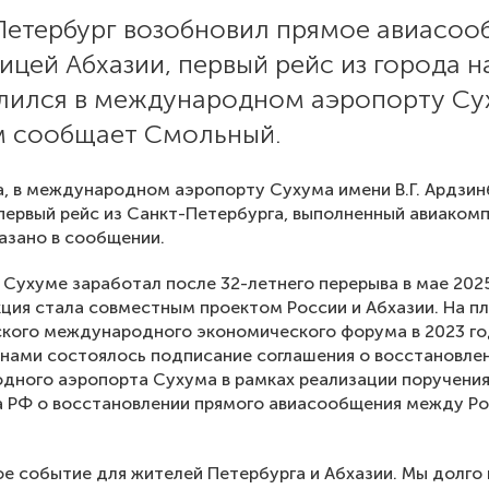
Петербург возобновил прямое авиасо
ицей Абхазии, первый рейс из города н
лился в международном аэропорту Су
м сообщает Смольный.
а, в международном аэропорту Сухума имени В.Г. Ардзи
первый рейс из Санкт-Петербурга, выполненный авиаком
казано в сообщении.
 Сухуме заработал после 32-летнего перерыва в мае 2025
ция стала совместным проектом России и Абхазии. На п
ского международного экономического форума в 2023 г
нами состоялось подписание соглашения о восстановле
дного аэропорта Сухума в рамках реализации поручени
а РФ о восстановлении прямого авиасообщения между Р
.
е событие для жителей Петербурга и Абхазии. Мы долго 