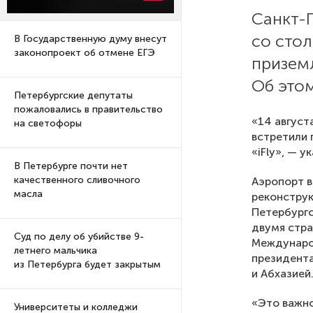
Санкт-
со стол
В Государственную думу внесут
законопроект об отмене ЕГЭ
призем
Об это
Петербургские депутаты
пожаловались в правительство
«14 август
на светофоры
встретили 
«iFly», — у
В Петербурге почти нет
качественного сливочного
Аэропорт в
масла
реконструк
Петербург
двумя стра
Суд по делу об убийстве 9-
Междунаро
летнего мальчика
президент
из Петербурга будет закрытым
и Абхазией
«Это важно
Университеты и колледжи