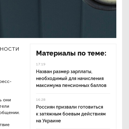
сности
Материалы по теме:
17:19
Назван размер зарплаты,
необходимый для начисления
ресс-
максимума пенсионных баллов
ь они
16:28
тели
Россиян призвали готовиться
общении.
к затяжным боевым действиям
на Украине
твие