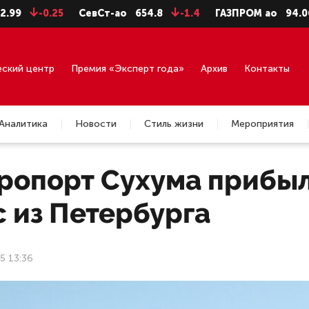
-0.25
СевСт-ао
654.8
-1.4
ГАЗПРОМ ао
94.06
-0.
еский центр
Премия «Эксперт года»
Архив
Контакты
Аналитика
Новости
Стиль жизни
Мероприятия
эропорт Сухума прибы
 из Петербурга
5 13:36