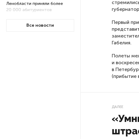
стремились
Ленобласти приняли более
губернатор
20 000 абитуриентов
Первый при
Все новости
представит
В Ленобласти нашли
неолитический могильник
заместител
с янтарными предметами
Габелия.
Полеты ме
«Надежда» закончила
и воскресе
проходку участка на «зеленой»
в Петербур
ветке метро Петербурга
(прибытие в
Стало известно о сети
по распространению в России
фейков
ДАЛЕЕ
«Умн
Аналитики рассказали о ценах
штра
июля на новые легковушки
в России