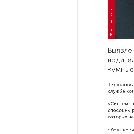
Фото: freepik.com
РГПУ им. А. И. Герцена начнет
новые образовательные
проекты с китайскими вузами
В Петербурге поймали
Выявле
молодого администратора
колл-центра мошенников
водител
«умные
Петербургские метростроевцы
оценили идею строительства
Технология
лифта на станции
службе ком
«Театральная»
«Системы ф
способны р
Поступило предложение
по пятницам освобождать
которых не
от работы одиноких россиянок
старше 28 лет
«Умные» ка