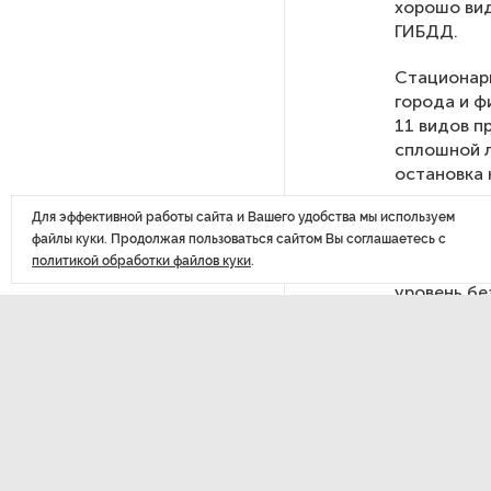
хорошо вид
ГИБДД.
После атаки ВСУ в Самарской
области склад Wildberries почти
Стационар
полностью сгорел
города и 
11 видов п
сплошной л
На заправках «Газпромнефти»
остановка 
в Петербурге и Ленобласти
заместител
больше нет лимитов на топливо
Для эффективной работы сайта и Вашего удобства мы используем
файлы куки. Продолжая пользоваться сайтом Вы соглашаетесь с
«Выявление
политикой обработки файлов куки
.
По решению Путина в России
которая по
будут мониторить цены
уровень бе
на продукты
столицы», 
Власти Петербурга заявили
о «скоординированных атаках»
на аккаунты депутатов
ДАЛЕЕ
В Пет
Стала известна программа