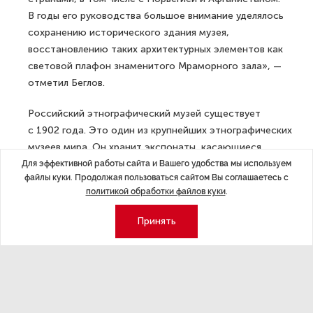
В годы его руководства большое внимание уделялось
сохранению исторического здания музея,
восстановлению таких архитектурных элементов как
световой плафон знаменитого Мраморного зала», —
отметил Беглов.
Российский этнографический музей существует
с 1902 года. Это один из крупнейших этнографических
музеев мира. Он хранит экспонаты, касающиеся
истории 157 народов и этнографических групп России
Для эффективной работы сайта и Вашего удобства мы используем
файлы куки. Продолжая пользоваться сайтом Вы соглашаетесь с
и сопредельных стран. С 2019 года музей возглавляет
политикой обработки файлов куки
.
Юлия Купина.
Принять
ДАЛЕЕ
В Петербурге арестован
подозреваемый в расправе над
девушкой в ОАЭ