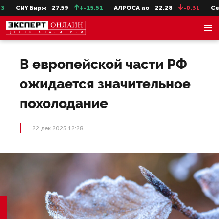
CNY Бирж
27.59
+-15.51
АЛРОСА ао
22.28
-0.31
СевС
В европейской части РФ
ожидается значительное
похолодание
22 дек 2025 12:28