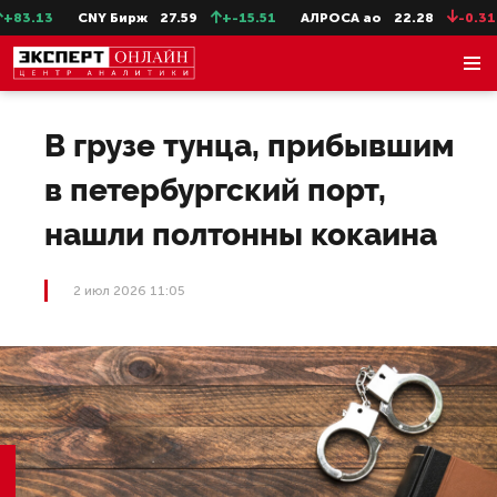
3.13
CNY Бирж
27.59
+-15.51
АЛРОСА ао
22.28
-0.31
В грузе тунца, прибывшим
в петербургский порт,
нашли полтонны кокаина
2 июл 2026 11:05