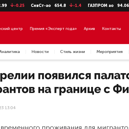
-0.25
СевСт-ао
654.8
-1.4
ГАЗПРОМ ао
94.06
-0.
еский центр
Премия «Эксперт года»
Архив
Контакты
Аналитика
Новости
Стиль жизни
Мероприятия
релии появился палат
рантов на границе с Ф
23 13:04
 временного проживания для мигранто