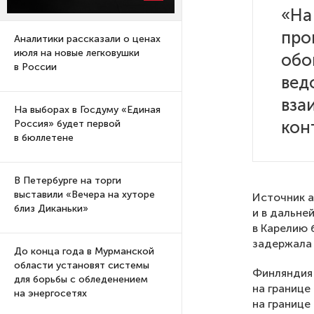
«На
про
Аналитики рассказали о ценах
июля на новые легковушки
обо
в России
вед
вза
На выборах в Госдуму «Единая
кон
Россия» будет первой
в бюллетене
В Петербурге на торги
выставили «Вечера на хуторе
Источник а
близ Диканьки»
и в дальне
в Карелию 
задержала 
До конца года в Мурманской
области установят системы
Финляндия 
для борьбы с обледенением
на границе
на энергосетях
на границе