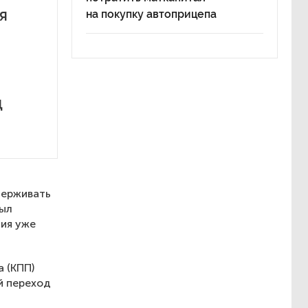
я
на покупку автоприцепа
д
держивать
был
ция уже
 (КПП)
й переход