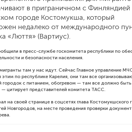
ачивают в приграничном с Финляндией
ском городе Костомукша, который
ожен недалеко от международного пу
а «Люття» (Вартиус).
общили в пресс-службе госкомитета республики по обе
льности и безопасности населения.
мигранты там у нас идут. Сейчас Главное управление МЧ
 этим по республике Карелия, они там все организовыва
 городок с питанием, обогревом — там все должно быть
, — цитирует представителей комитета ТАСС.
зал на своей странице в соцсетях глава Костомукшского 
гей Новгородов, на месте проведения проверки докумен
рева.