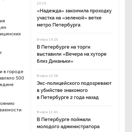
10:22
«Надежда» закончила проходку
участка на «зеленой» ветке
ия
метро Петербурга
ден
дицинских
Вчера 14:25
В Петербурге на торги
т
выставили «Вечера на хуторе
близ Диканьки»
и в городе
Вчера 12:38
авляло 500
Экс-полицейского подозревают
редине
в убийстве знакомого
в Петербурге 2 года назад
тоянию
еваемости
Вчера 11:41
В Петербурге поймали
молодого администратора