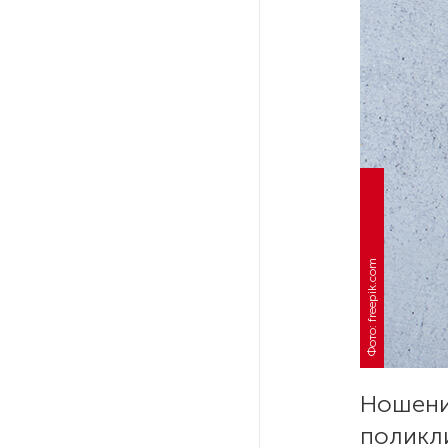
Поступило предложение
по пятницам освобождать
от работы одиноких россиянок
старше 28 лет
После атаки ВСУ в Самарской
области склад Wildberries почти
полностью сгорел
На заправках «Газпромнефти»
Фото: freepik.com
в Петербурге и Ленобласти
больше нет лимитов на топливо
По решению Путина в России
будут мониторить цены
на продукты
Ношени
поликли