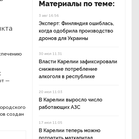
Материалы по теме:
3 авг 16:56
Эксперт: Финляндия ошиблась,
нкта
когда одобрила производство
дронов для Украины
спечению
30 июл 11:31
Власти Карелии зафиксировали
снижение потребление
С
алкоголя в республике
ют —
20 июл 11:03
В Карелии выросло число
городского
работающих АЗС
тов создан
17 июл 11:05
В Карелии теперь можно
потратить маткапитал