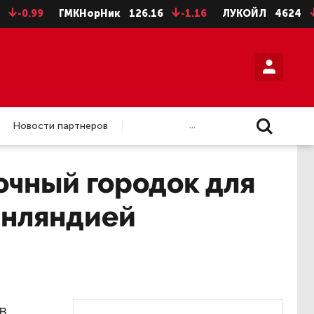
99
ГМКНорНик
126.16
-1.16
ЛУКОЙЛ
4624
-8
Н
...
Новости партнеров
очный городок для
инляндией
в