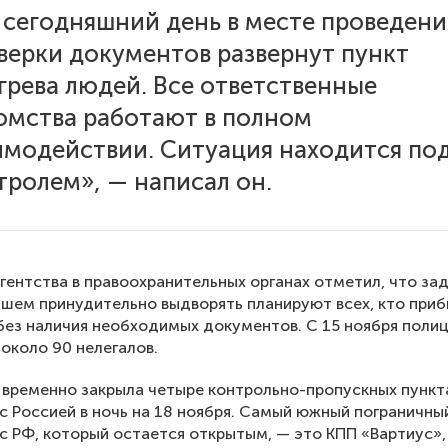
 сегодняшний день в месте проведени
верки документов развернут пункт
грева людей. Все ответственные
омства работают в полном
имодействии. Ситуация находится по
тролем», — написал он.
гентства в правоохранительных органах отметил, что за
йшем принудительно выдворять планируют всех, кто при
без наличия необходимых документов. С 15 ноября поли
около 90 нелегалов.
временно закрыла четыре контрольно-пропускных пункта
 с Россией в ночь на 18 ноября. Самый южный пограничны
 с РФ, который остается открытым, — это КПП «Вартиус»,