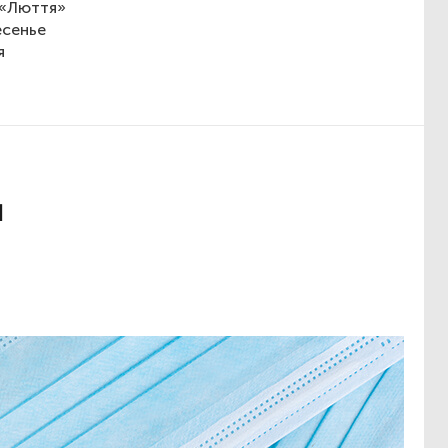
 «Люття»
есенье
я
я