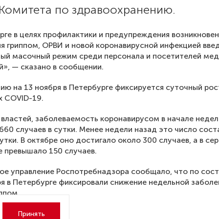
 Комитета по здравоохранению.
рге в целях профилактики и предупреждения возникновен
я гриппом, ОРВИ и новой коронавирусной инфекцией вве
ый масочный режим среди персонала и посетителей ме
», — сказано в сообщении.
ию на 13 ноября в Петербурге фиксируется суточный рос
х COVID-19.
властей, заболеваемость коронавирусом в начале недел
660 случаев в сутки. Менее недели назад это число сост
сутки. В октябре оно достигало около 300 случаев, а в се
е превышало 150 случаев.
ое управление Роспотребнадзора сообщало, что по сос
ря в Петербурге фиксировали снижение недельной забол
ппом.
Принять