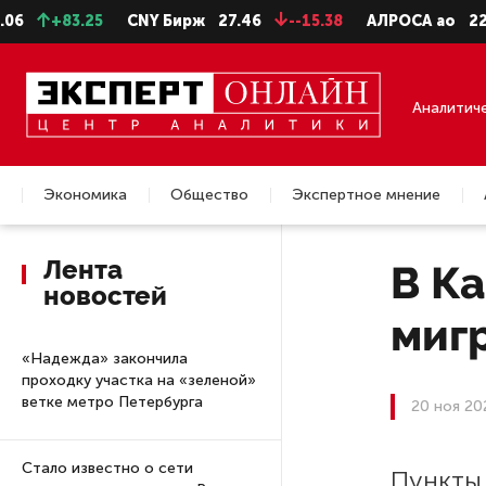
+83.25
CNY Бирж
27.46
--15.38
АЛРОСА ао
22.99
Аналитич
Экономика
Общество
Экспертное мнение
Недвижимость
Лента
В Ка
новостей
миг
«Надежда» закончила
проходку участка на «зеленой»
ветке метро Петербурга
20 ноя 20
Стало известно о сети
Пункты