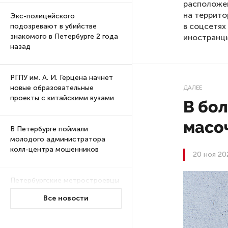
расположе
на террито
Экс-полицейского
в соцсетях
подозревают в убийстве
знакомого в Петербурге 2 года
иностранцы
назад
РГПУ им. А. И. Герцена начнет
новые образовательные
ДАЛЕЕ
проекты с китайскими вузами
В бо
масо
В Петербурге поймали
молодого администратора
колл-центра мошенников
20 ноя 20
Петербургские метростроевцы
оценили идею строительства
Все новости
лифта на станции
«Театральная»