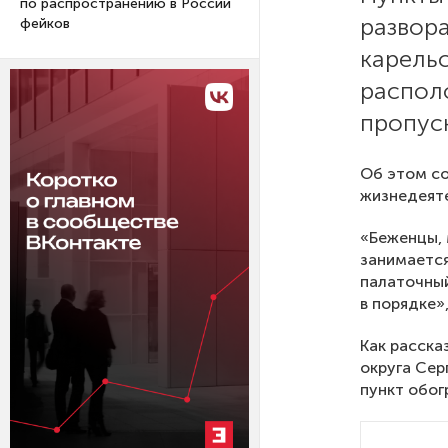
по распространению в России
развор
фейков
карель
распол
пропуск
Об этом со
жизнедеяте
«Беженцы, 
занимается
палаточный
в порядке»
Как расска
округа Сер
пункт обог