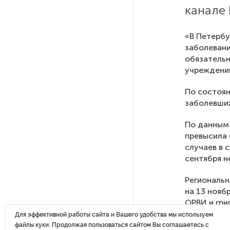
Власти Петербурга заявили
канале
о «скоординированных атаках»
на аккаунты депутатов
«В Петербу
заболевани
Стала известна программа
обязательн
празднования 105-летия
учреждений
Республики Коми
По состоян
заболевши
Путин провел совещание
с руководством
По данным 
Минобороны РФ: главные
превысила 
заявления президента
случаев в 
сентября н
В Мурманской области создали
приложение для фиксации
Региональн
инвазионных растений
на 13 нояб
ОРВИ и гри
Для эффективной работы сайта и Вашего удобства мы используем
Петербуржца будут судить
файлы куки. Продолжая пользоваться сайтом Вы соглашаетесь с
за попытку вынести