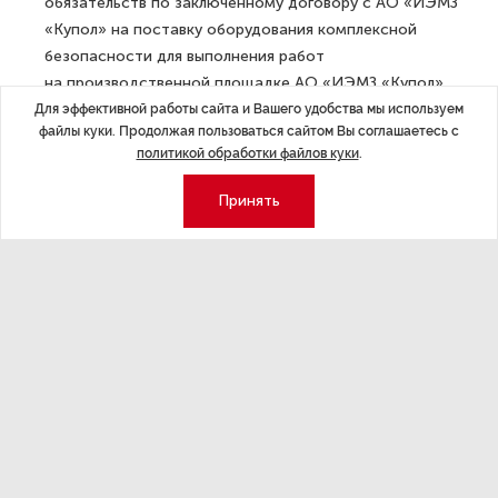
обязательств по заключенному договору с АО «ИЭМЗ
«Купол» на поставку оборудования комплексной
безопасности для выполнения работ
на производственной площадке АО «ИЭМЗ «Купол»,
фигуранты выполнили работы на объекте частично.
Для эффективной работы сайта и Вашего удобства мы используем
файлы куки. Продолжая пользоваться сайтом Вы соглашаетесь с
При этом полученными денежными средствами —
политикой обработки файлов куки
.
не менее 79 миллионов рублей — распорядились
по своему усмотрению.
Принять
В ноябре Кузовлеву было предъявлено заочно
обвинение и вынесено постановление об объявлении
в федеральный розыск.
ДАЛЕЕ
Депутат: ФАС начала проверку
повышения тарифов ЖКХ