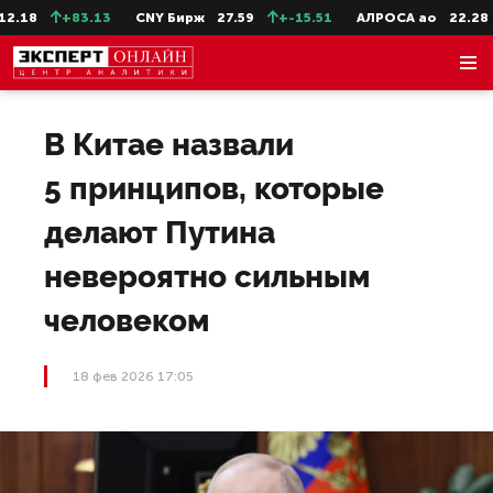
18
+83.13
CNY Бирж
27.59
+-15.51
АЛРОСА ао
22.28
В Китае назвали
5 принципов, которые
делают Путина
невероятно сильным
человеком
18 фев 2026 17:05