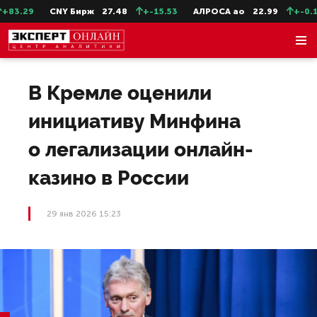
83.29
CNY Бирж
27.48
+-15.53
АЛРОСА ао
22.99
+-0.11
В Кремле оценили
инициативу Минфина
о легализации онлайн-
казино в России
29 янв 2026 15:23