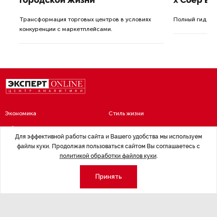
ле
Трансформация торговых центров в условиях
Полный гид по
конкуренции с маркетплейсами.
а.
Экономика
Стиль жизни
Общество
Мероприятия
Для эффективной работы сайта и Вашего удобства мы используем
Экспертное мнение
Новости партнеров
файлы куки. Продолжая пользоваться сайтом Вы соглашаетесь с
политикой обработки файлов куки
.
Аналитика
Недвижимость
Премия «Эксперт года»
Принять
Эксперт 2 столицы
Аналитический центр
Москва
Архив