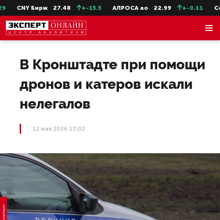
CNY Бирж
27.48
+-15.5
АЛРОСА ао
22.99
+-0.11
Сев
В Кронштадте при помощи
дронов и катеров искали
нелегалов
12 мая 2026 13:02