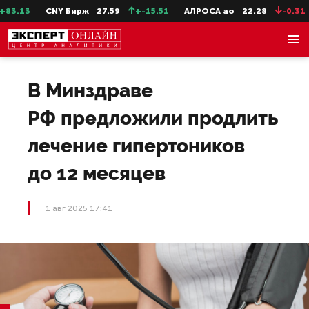
3.13
CNY Бирж
27.59
+-15.51
АЛРОСА ао
22.28
-0.31
В Минздраве
РФ предложили продлить
лечение гипертоников
до 12 месяцев
1 авг 2025 17:41