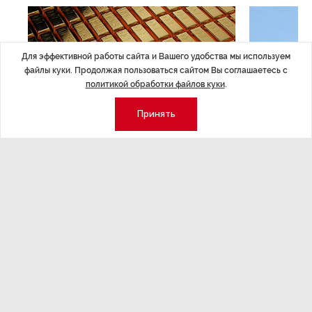
Для эффективной работы сайта и Вашего удобства мы используем
файлы куки. Продолжая пользоваться сайтом Вы соглашаетесь с
политикой обработки файлов куки
.
Принять
ЭКОНОМИКА
,Вчера 14:44
ОБЩЕСТВО
,В
Курс на растущую
Картина н
волатильность?
августа
ные
Министерство финансов РФ наращивает покупку
Рассказываем 
золота в резервы.
и мире, которы
августа — от т
строительства 