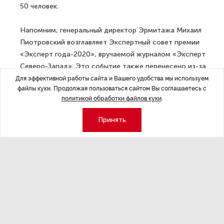
50 человек.
Напомним, генеральный директор Эрмитажа Михаил
Пиотровский возглавляет Экспертный совет премии
«Эксперт года-2020», вручаемой журналом «Эксперт
Северо-Запад». Это событие также перенесено из-за
ситуации с коронавирусом — вручение премии
Для эффективной работы сайта и Вашего удобства мы используем
файлы куки. Продолжая пользоваться сайтом Вы соглашаетесь с
состоится 20 мая, а прием заявок для соискателей
политикой обработки файлов куки
.
продлен
до 15 апреля.
Принять
ДАЛЕЕ
Правительство РФ выделило
средства для материального
стимулирования медиков