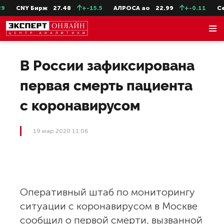
CNY Бирж
27.48
+-15.5
АЛРОСА ао
22.99
+-0.11
Сев
В России зафиксирована
первая смерть пациента
с коронавирусом
19 мар 2020 11:06
Оперативный штаб по мониторингу
ситуации с коронавирусом в Москве
сообщил о первой смерти, вызванной