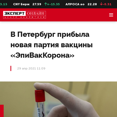
13
CNY Бирж
27.59
+-15.35
АЛРОСА ао
22.28
-0.31
Се
В Петербург прибыла
новая партия вакцины
«ЭпиВакКорона»
29 апр 2021 11:09