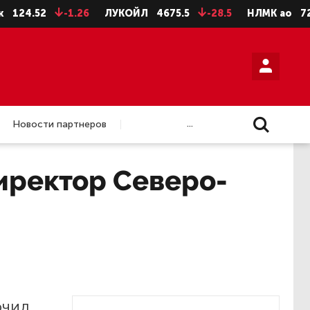
.52
-1.26
ЛУКОЙЛ
4675.5
-28.5
НЛМК ао
72.92
...
Новости партнеров
иректор Северо-
ючил