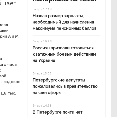
бщает
Вчера 17:19
Назван размер зарплаты,
необходимый для начисления
исал
максимума пенсионных баллов
овки
рий А и М
—
Вчера 16:28
Россиян призвали готовиться
к затяжным боевым действиям
а
на Украине
ого часа
х
Вчера 15:05
вой
Петербургские депутаты
ть годовое
пожаловались в правительство
т
на светофоры
1,8 тыс.
Вчера 14:31
В Петербурге почти нет