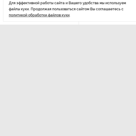
Для эффективной работы сайта и Вашего удобства мы используем
файлы куки. Продолжая пользоваться сайтом Вы соглашаетесь с
РГПУ им. А. И. Герцена начнет
политикой обработки файлов куки
.
новые образовательные
проекты с китайскими вузами
В Петербурге поймали
молодого администратора
ДАЛЕЕ
колл-центра мошенников
В Пет
движ
Петербургские метростроевцы
оценили идею строительства
парк
лифта на станции
«Театральная»
Поступило предложение
по пятницам освобождать
Последние
от работы одиноких россиянок
материалы
старше 28 лет