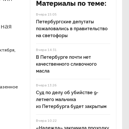
Материалы по теме:
Вчера 15:05
Петербургские депутаты
нная
пожаловались в правительство
на светофоры
ктября,
Вчера 14:31
В Петербурге почти нет
качественного сливочного
масла
Вчера 13:26
казенное
Суд по делу об убийстве 9-
летнего мальчика
из Петербурга будет закрытым
Вчера 10:22
«Надежда» закончила проходку