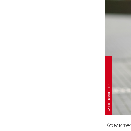
Ленобласти приняли более
20 000 абитуриентов
В Ленобласти нашли
неолитический могильник
с янтарными предметами
«Надежда» закончила
проходку участка на «зеленой»
ветке метро Петербурга
Фото: freepik.com
Стало известно о сети
по распространению в России
фейков
Аналитики рассказали о ценах
июля на новые легковушки
Комите
в России