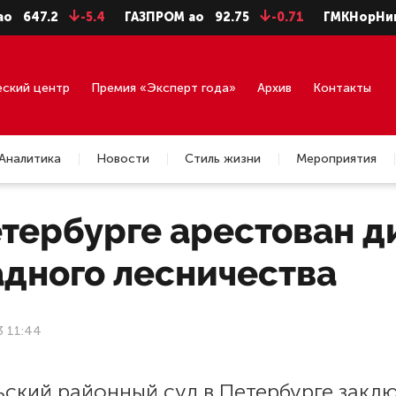
7.2
-5.4
ГАЗПРОМ ао
92.75
-0.71
ГМКНорНик
124
еский центр
Премия «Эксперт года»
Архив
Контакты
Аналитика
Новости
Стиль жизни
Мероприятия
етербурге арестован д
адного лесничества
3 11:44
ьский районный суд в Петербурге закл