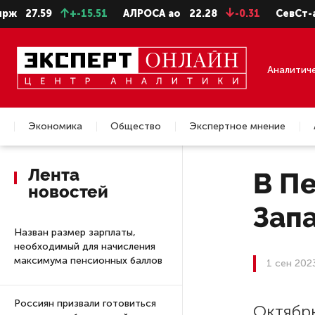
7.59
+-15.51
АЛРОСА ао
22.28
-0.31
СевСт-ао
64
Аналитич
Экономика
Общество
Экспертное мнение
Недвижимость
Лента
В П
новостей
Зап
Назван размер зарплаты,
необходимый для начисления
максимума пенсионных баллов
1 сен 202
Россиян призвали готовиться
Октябр