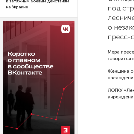
к затяжным боевым действиям
под ст
на Украине
лесниче
о незак
пресс-с
Мера пресе
говорится 
Женщина об
насаждений
ЛОГКУ «Лен
учреждение