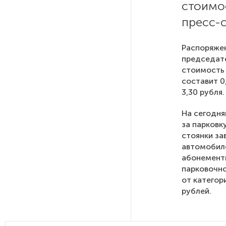
стоимо
пресс-
На выборах в Госдуму «Единая
Россия» будет первой
в бюллетене
Распоряжен
председате
стоимость 
В Петербурге на торги
составит 0
выставили «Вечера на хуторе
3,30 рубля.
близ Диканьки»
На сегодня
за парковк
До конца года в Мурманской
стоянки за
области установят системы
автомобиле
для борьбы с обледенением
на энергосетях
абонементы
парковочно
от категор
Экс-полицейского
рублей.
подозревают в убийстве
знакомого в Петербурге 2 года
назад