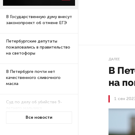
В Государственную думу внесут
законопроект об отмене ЕГЭ
Петербургские депутаты
пожаловались в правительство
на светофоры
ДАЛЕЕ
В Пе
В Петербурге почти нет
качественного сливочного
на п
масла
1 сен 202
Суд по делу об убийстве 9-
летнего мальчика
из Петербурга будет закрытым
Все новости
Университеты и колледжи