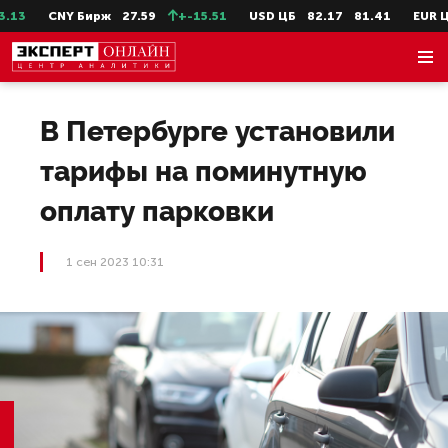
3
CNY Бирж
27.59
+-15.51
USD ЦБ
82.17
81.41
EUR ЦБ
В Петербурге установили
тарифы на поминутную
оплату парковки
1 сен 2023 10:31