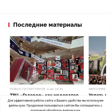
Последние материалы
НОВОСТИ ПАРТНЕРОВ
,4 авг 16:41
МЕРОПРИЯТИ
ТРЦ «Галерея» как модератор
Успеть вс
городской жизни
x Сбер в 
Для эффективной работы сайта и Вашего удобства мы используем
файлы куки. Продолжая пользоваться сайтом Вы соглашаетесь с
политикой обработки файлов куки
.