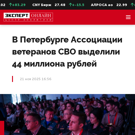
+83.29
CNY Бирж
27.48
+-15.5
АЛРОСА ао
22.99
+-0
В Петербурге Ассоциации
ветеранов СВО выделили
44 миллиона рублей
21 ноя 2025 16:56