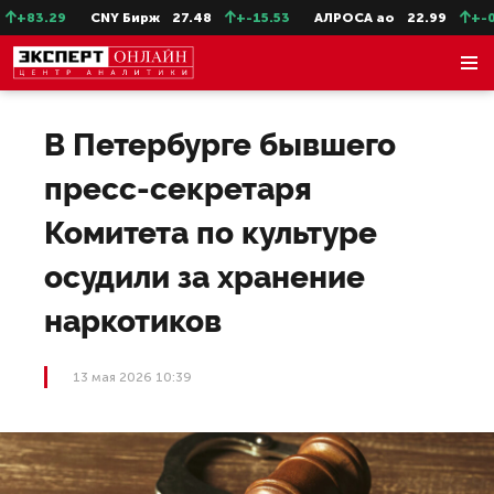
+83.29
CNY Бирж
27.48
+-15.53
АЛРОСА ао
22.99
+-0.11
В Петербурге бывшего
пресс-секретаря
Комитета по культуре
осудили за хранение
наркотиков
13 мая 2026 10:39