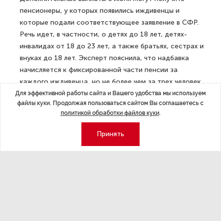
пенсионеры, у которых появились иждивенцы и
которые подали соответствующее заявление в СФР.
Речь идет, в частности, о детях до 18 лет, детях-
инвалидах от 18 до 23 лет, а также братьях, сестрах и
внуках до 18 лет. Эксперт пояснила, что надбавка
начисляется к фиксированной части пенсии за
каждого иждивенца, но не более чем за трех человек.
Получать такие выплаты могут оба родителя-
Для эффективной работы сайта и Вашего удобства мы используем
файлы куки. Продолжая пользоваться сайтом Вы соглашаетесь с
пенсионера независимо от того, продолжают ли они
политикой обработки файлов куки
.
работать.
Принять
ДАЛЕЕ
Россиян по загранпаспорту без
биометрии не пустят в 7 стран
Последние материалы