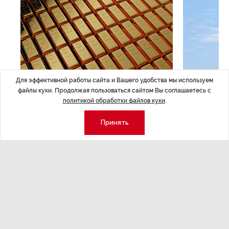
Для эффективной работы сайта и Вашего удобства мы используем
ЭКОНОМИКА
,14:44
ОБЩЕСТВО
,1
файлы куки. Продолжая пользоваться сайтом Вы соглашаетесь с
Курс на растущую
Картина н
политикой обработки файлов куки
.
волатильность?
августа
Принять
ные
Министерство финансов РФ наращивает покупку
Рассказываем 
золота в резервы.
и мире, которы
августа — от т
строительства 