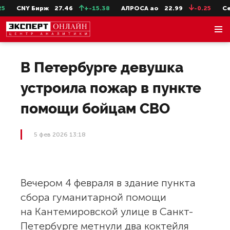
CNY Бирж
27.46
+-15.38
АЛРОСА ао
22.99
-0.25
СевС
В Петербурге девушка
устроила пожар в пункте
помощи бойцам СВО
5 фев 2026 13:18
Вечером 4 февраля в здание пункта
сбора гуманитарной помощи
на Кантемировской улице в Санкт-
Петербурге метнули два коктейля