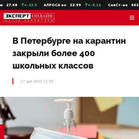
27.48
+-15.5
АЛРОСА ао
22.99
+-0.11
СевСт-ао
663.6
В Петербурге на карантин
закрыли более 400
школьных классов
17 дек 2025 11:39