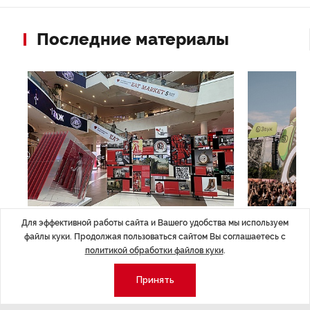
Последние материалы
НОВОСТИ ПАРТНЕРОВ
,4 авг 16:41
МЕРОПРИЯТИ
Для эффективной работы сайта и Вашего удобства мы используем
ТРЦ «Галерея» как модератор
Успеть вс
файлы куки. Продолжая пользоваться сайтом Вы соглашаетесь с
политикой обработки файлов куки
.
городской жизни
x Сбер в 
Принять
ле
Трансформация торговых центров в условиях
Полный гид по
конкуренции с маркетплейсами.
а.