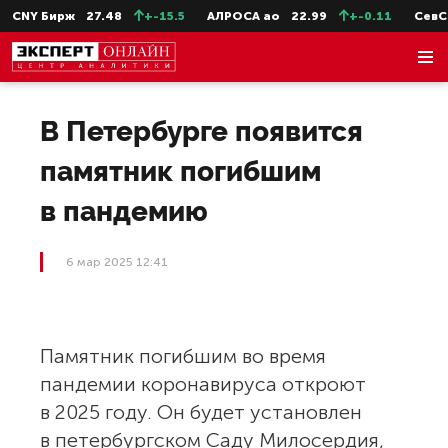
CNY Бирж
27.48
+-15.5
АЛРОСА ао
22.99
+-0.11
СевСт-
В Петербурге появится
памятник погибшим
в пандемию
6 мар 2025 12:41
Памятник погибшим во время
пандемии коронавируса откроют
в 2025 году. Он будет установлен
в петербургском Саду Милосердия,