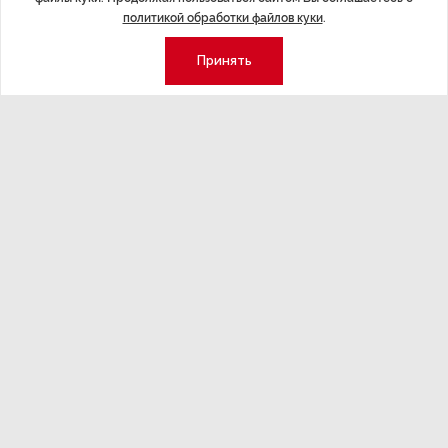
политикой обработки файлов куки
.
Принять
Экономика
Стиль жизни
Общество
Мероприятия
Экспертное мнение
Новости партнеров
Аналитика
Недвижимость
Премия «Эксперт года»
Эксперт 2 столицы
Аналитический центр
Москва
Архив
СПб
Сотрудничество
Эксперт регионы
Контакты
Эксперт ДФО
Свидетельство СМИ
Эксперт Юг
Медиакит
Эксперт Урал
Спецпроекты