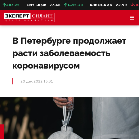
+83.25
CNY Бирж
27.46
+-15.38
АЛРОСА ао
22.99
-0.25
В Петербурге продолжает
расти заболеваемость
коронавирусом
20 дек 2022 15:31