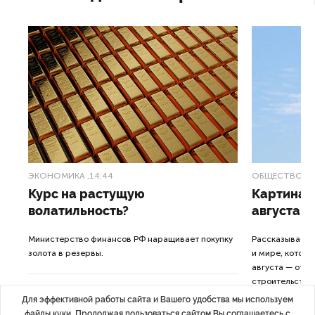
ЭКОНОМИКА
,14:44
ОБЩЕСТВО
,1
Курс на растущую
Картина н
волатильность?
августа
ные
Министерство финансов РФ наращивает покупку
Рассказываем 
золота в резервы.
и мире, которы
августа — от т
строительства 
Для эффективной работы сайта и Вашего удобства мы используем
файлы куки. Продолжая пользоваться сайтом Вы соглашаетесь с