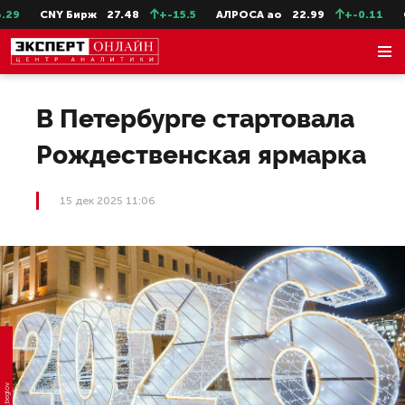
9
CNY Бирж
27.48
+-15.5
АЛРОСА ао
22.99
+-0.11
Се
В Петербурге стартовала
Рождественская ярмарка
15 дек 2025 11:06