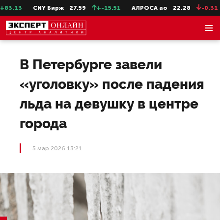
3.13
CNY Бирж
27.59
+-15.51
АЛРОСА ао
22.28
-0.31
В Петербурге завели
«уголовку» после падения
льда на девушку в центре
города
5 мар 2026 13:21