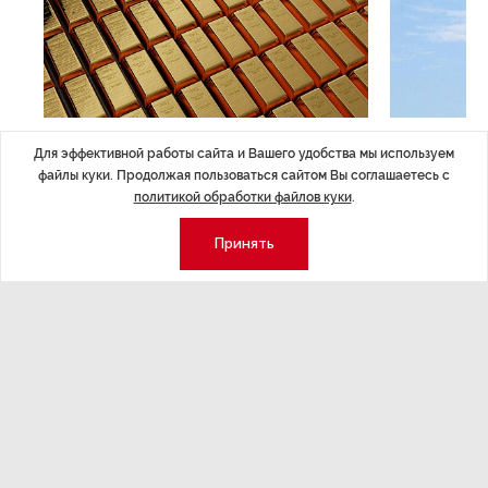
ЭКОНОМИКА
,7 авг 14:44
ОБЩЕСТВО
,7
Для эффективной работы сайта и Вашего удобства мы используем
Курс на растущую
Картина н
файлы куки. Продолжая пользоваться сайтом Вы соглашаетесь с
волатильность?
августа
политикой обработки файлов куки
.
ные
Министерство финансов РФ наращивает покупку
Рассказываем 
Принять
золота в резервы.
и мире, которы
августа — от т
строительства 
Экономика
Стиль жизни