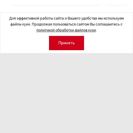
Для эффективной работы сайта и Вашего удобства мы используем
файлы куки. Продолжая пользоваться сайтом Вы соглашаетесь с
политикой обработки файлов куки
.
Экономика
Стиль жизни
Принять
Общество
Мероприятия
Экспертное мнение
Новости партнеров
Аналитика
Недвижимость
Премия «Эксперт года»
Эксперт 2 столицы
Аналитический центр
Москва
Архив
СПб
Сотрудничество
Эксперт регионы
Контакты
Эксперт ДФО
Свидетельство СМИ