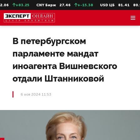
06
+83.25
CNY Бирж
27.46
+-15.38
USD ЦБ
81.41
80.93
В петербургском
парламенте мандат
иноагента Вишневского
отдали Штанниковой
6 ноя 2024 11:53