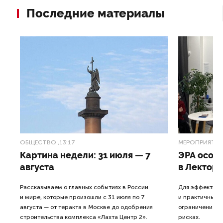
Последние материалы
ОБЩЕСТВО
,13:17
МЕРОПРИЯТИ
Картина недели: 31 июля — 7
ЭРА осоз
ти
августа
в Лектори
Рассказываем о главных событиях в России
Для эффективн
и мире, которые произошли с 31 июля по 7
и практичные д
й
августа — от теракта в Москве до одобрения
ограничениях,
строительства комплекса «Лахта Центр 2».
рисках.