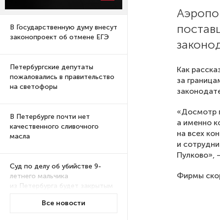
Аэропо
постав
В Государственную думу внесут
законопроект об отмене ЕГЭ
законод
Петербургские депутаты
Как расска
пожаловались в правительство
за граница
на светофоры
законодате
«Досмотр п
В Петербурге почти нет
а именно к
качественного сливочного
на всех ко
масла
и сотрудн
Пулково», 
Суд по делу об убийстве 9-
Фирмы скор
летнего мальчика
из Петербурга будет закрытым
Все новости
Университеты и колледжи