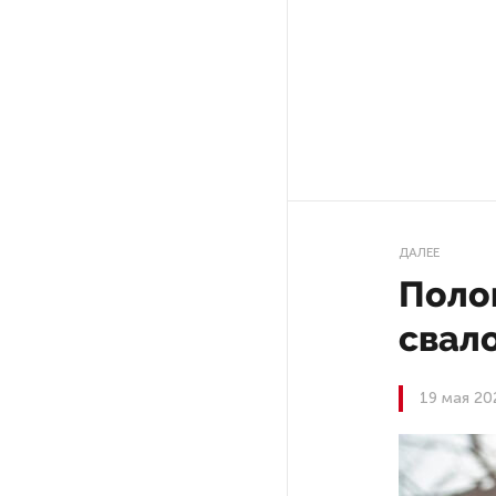
Ленобласти приняли более
20 000 абитуриентов
В Ленобласти нашли
неолитический могильник
с янтарными предметами
«Надежда» закончила
проходку участка на «зеленой»
ДАЛЕЕ
ветке метро Петербурга
Поло
Стало известно о сети
свал
по распространению в России
фейков
19 мая 20
Аналитики рассказали о ценах
июля на новые легковушки
в России