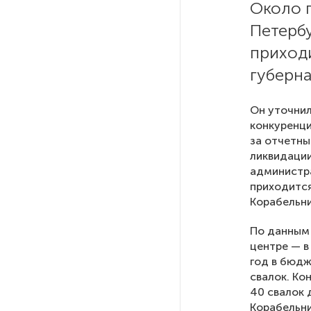
Около 
Петерб
РГПУ им. А. И. Герцена начнет
новые образовательные
приходи
проекты с китайскими вузами
губерна
В Петербурге поймали
Он уточнил
молодого администратора
конкуренци
колл-центра мошенников
за отчетны
ликвидации
администра
Петербургские метростроевцы
оценили идею строительства
приходится
лифта на станции
Корабельни
«Театральная»
По данным 
центре — в
Поступило предложение
год в бюдж
по пятницам освобождать
свалок. Ко
от работы одиноких россиянок
40 свалок 
старше 28 лет
Корабельни