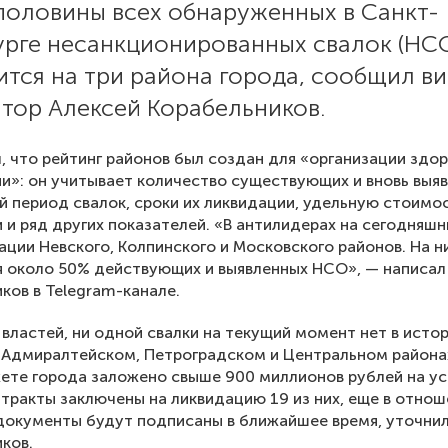
половины всех обнаруженных в Санкт-
урге несанкционированных свалок (НС
тся на три района города, сообщил ви
тор Алексей Корабельников.
, что рейтинг районов был создан для «организации здо
и»: он учитывает количество существующих и вновь выя
й период свалок, сроки их ликвидации, удельную стоимо
 и ряд других показателей. «В антилидерах на сегодняшн
ции Невского, Колпинского и Московского районов. На н
 около 50% действующих и выявленных НСО», — написал
ков в Telegram-канале.
властей, ни одной свалки на текущий момент нет в исто
 Адмиралтейском, Петроградском и Центральном районах
ете города заложено свыше 900 миллионов рублей на у
нтракты заключены на ликвидацию 19 из них, еще в отно
документы будут подписаны в ближайшее время, уточни
ков.