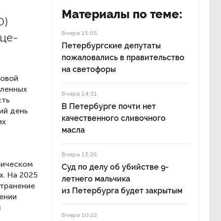
Материалы по теме:
О)
Вчера 15:05
це-
Петербургские депутаты
пожаловались в правительство
на светофоры
ровой
вленных
Вчера 14:31
сть
В Петербурге почти нет
ий день
качественного сливочного
их
масла
Вчера 13:26
рическом
Суд по делу об убийстве 9-
. На 2025
летнего мальчика
странение
из Петербурга будет закрытым
шении
л
Вчера 10:22