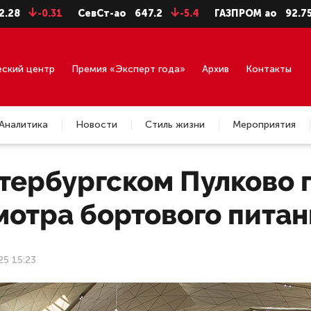
0.31
СевСт-ао
647.2
-5.4
ГАЗПРОМ ао
92.75
-0.7
еский центр
Премия «Эксперт года»
Архив
Контакты
Аналитика
Новости
Стиль жизни
Мероприятия
етербургском Пулково 
мотра бортового питан
25 15:23