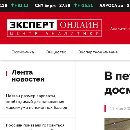
83.13
CNY Бирж
27.59
+-15.51
АЛРОСА ао
22.28
-
Аналитич
Экономика
Общество
Экспертное мнение
Недвижимость
Лента
В п
новостей
дос
Назван размер зарплаты,
необходимый для начисления
максимума пенсионных баллов
19 мая 20
Россиян призвали готовиться