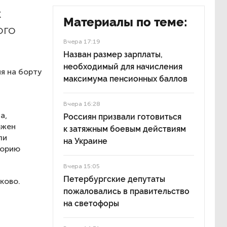
х
Материалы по теме:
ого
Вчера 17:19
Назван размер зарплаты,
необходимый для начисления
ия на борту
максимума пенсионных баллов
Вчера 16:28
а,
Россиян призвали готовиться
ожен
к затяжным боевым действиям
ли
на Украине
торию
Вчера 15:05
Петербургские депутаты
ково.
пожаловались в правительство
на светофоры