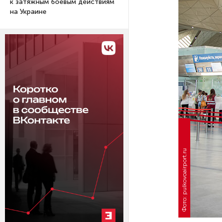
к затяжным боевым действиям
на Украине
Фото: pulkovoairport.ru