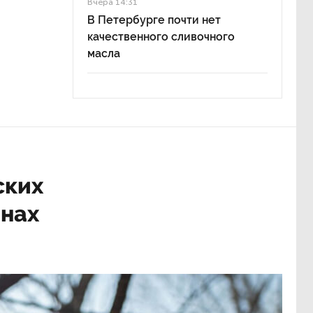
Вчера 14:31
В Петербурге почти нет
качественного сливочного
масла
ских
онах