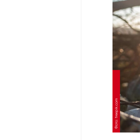
На выборах в Госдуму «Единая
Россия» будет первой
в бюллетене
В Петербурге на торги
выставили «Вечера на хуторе
близ Диканьки»
До конца года в Мурманской
области установят системы
для борьбы с обледенением
на энергосетях
Фото: freepik.com
Экс-полицейского
подозревают в убийстве
знакомого в Петербурге 2 года
назад