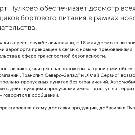
рт Пулково обеспечивает досмотр все
щиков бортового питания в рамках нов
ательства.
зали в пресс-службе авиагавани, с 18 мая досмотр питан
ми аэропорта прекращен в связи с новыми требованиями
льства в сфере транспортной безопасности.
оставщиков, чьи цеха расположены за границами объект
омпаний „Транспит Северо-Запад“ и „Флай Сервис“, возм
нтрольно-пропускных пунктах без ограничений. Автомоби
ики с действующими пропусками имеют доступ на терри
— говорится в сообщении.
ректировали схему доставки продукции, добавили в Пул