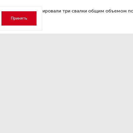
 Петербурге ликвидировали три свалки общим объемом п
в мусора.
Принять
уров и Кириенко в Калинин
дили вопросы помощи
тникам СВО