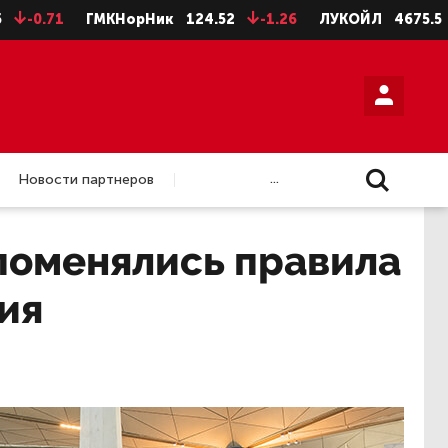
1
ГМКНорНик
124.52
-1.26
ЛУКОЙЛ
4675.5
-28.5
...
Новости партнеров
поменялись правила
ия