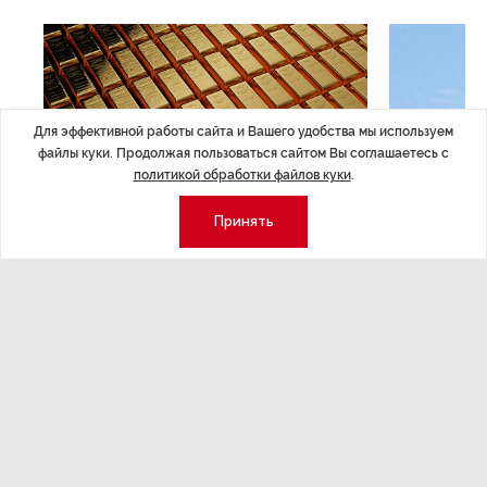
Для эффективной работы сайта и Вашего удобства мы используем
файлы куки. Продолжая пользоваться сайтом Вы соглашаетесь с
политикой обработки файлов куки
.
Принять
ЭКОНОМИКА
,Вчера 14:44
ОБЩЕСТВО
,В
Курс на растущую
Картина н
волатильность?
августа
ные
Министерство финансов РФ наращивает покупку
Рассказываем 
золота в резервы.
и мире, которы
августа — от т
строительства 