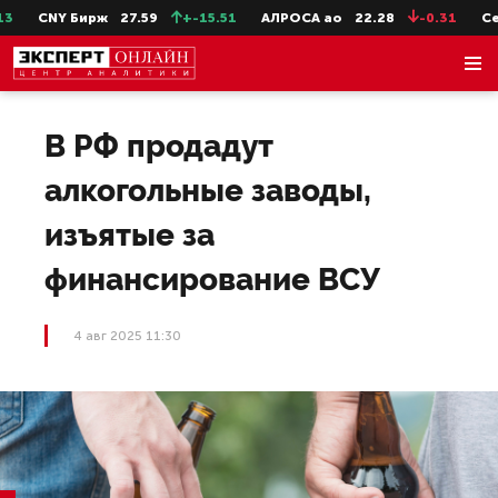
CNY Бирж
27.59
+-15.51
АЛРОСА ао
22.28
-0.31
СевС
В РФ продадут
алкогольные заводы,
изъятые за
финансирование ВСУ
4 авг 2025 11:30