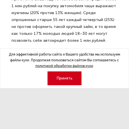
1 млн рублей на покупку автомобиля чаще выражают
мужчины (20% против 13% женщин). Среди
опрошенных старше 55 лет каждый четвертый (25%)
не против оформить такой крупный займ, в то время
как только 17% молодых людей 18–30 лет могут
позволить себе автокредит более 1 млн рублей.
В перечне важных параметров при оформлении
Для эффективной работы сайта и Вашего удобства мы используем
кредита значительных изменений по сравнению
файлы куки. Продолжая пользоваться сайтом Вы соглашаетесь с
политикой обработки файлов куки
.
с прошлым годом зафиксировано не было. Наиболее
важным при рассмотрении кредита 79% будущих
Принять
автовладельцев, как и годом ранее, назвали
максимально низкую процентную ставку. Отсутствие
залога значимо для 49% респондентов (для 46% —
в прошлом году). Почти столько же (45%) отметили
важность отсутствия обязательного требования
к оформлению каско и других страховок (40% —
годом ранее). Еще 31% опрошенных выбрали такой