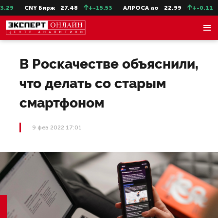
9
CNY Бирж
27.48
+-15.53
АЛРОСА ао
22.99
+-0.11
С
В Роскачестве объяснили,
что делать со старым
смартфоном
9 фев 2022 17:01