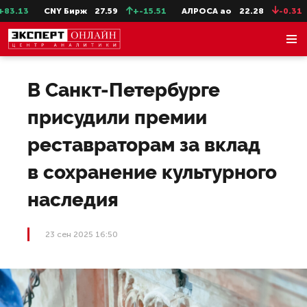
.13
CNY Бирж
27.59
+-15.51
АЛРОСА ао
22.28
-0.31
В Санкт-Петербурге
присудили премии
реставраторам за вклад
в сохранение культурного
наследия
23 сен 2025 16:50