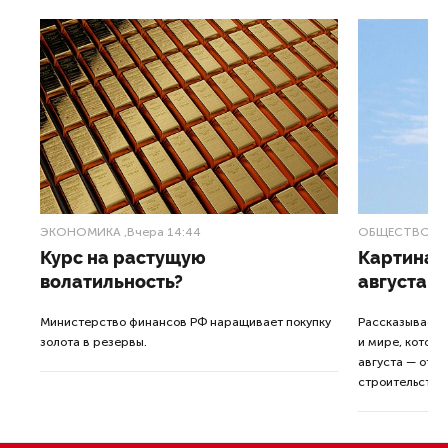
ЭКОНОМИКА
,Вчера 14:44
ОБЩЕСТВО
,В
Курс на растущую
Картина н
волатильность?
августа
ные
Министерство финансов РФ наращивает покупку
Рассказываем 
золота в резервы.
и мире, которы
августа — от т
строительства 