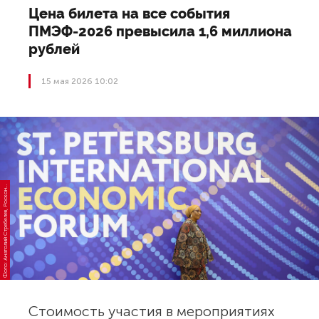
Цена билета на все события
ПМЭФ-2026 превысила 1,6 миллиона
рублей
15 мая 2026 10:02
о
т
о:
А
н
а
т
о
л
и
й
С
т
р
е
б
е
л
е
в,
Р
о
с
к
о
г
е
с
Ф
р
с
н
Стоимость участия в мероприятиях