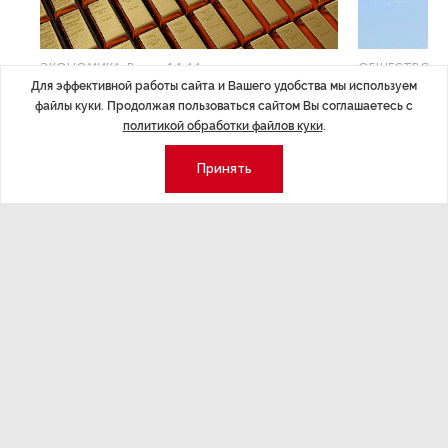
ЭКОНОМИКА
,Вчера 14:44
ОБЩЕСТВО
,В
Для эффективной работы сайта и Вашего удобства мы используем
Курс на растущую
Картина н
файлы куки. Продолжая пользоваться сайтом Вы соглашаетесь с
волатильность?
августа
политикой обработки файлов куки
.
ные
Министерство финансов РФ наращивает покупку
Рассказываем 
Принять
золота в резервы.
и мире, которы
августа — от т
строительства 
Экономика
Стиль жизни
Общество
Мероприятия
Экспертное мнение
Новости партнеров