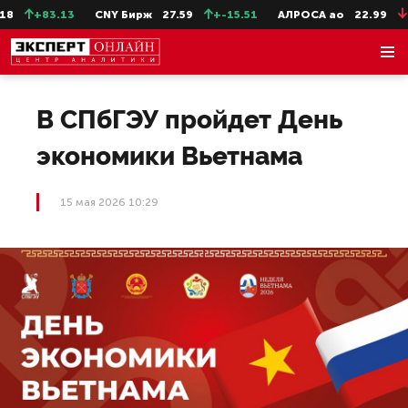
+83.13
CNY Бирж
27.59
+-15.51
АЛРОСА ао
22.99
-0.2
В СПбГЭУ пройдет День
экономики Вьетнама
15 мая 2026 10:29