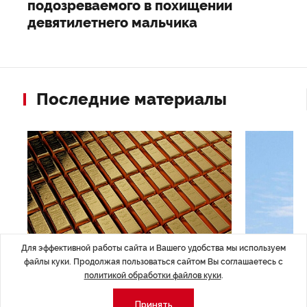
подозреваемого в похищении
девятилетнего мальчика
Последние материалы
Для эффективной работы сайта и Вашего удобства мы используем
файлы куки. Продолжая пользоваться сайтом Вы соглашаетесь с
политикой обработки файлов куки
.
ЭКОНОМИКА
,Вчера 14:44
ОБЩЕСТВО
,В
Курс на растущую
Картина н
Принять