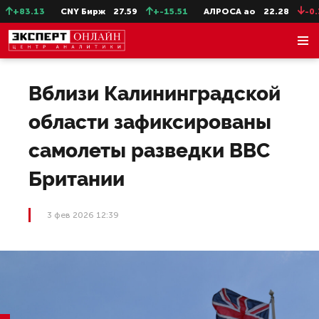
+83.13
CNY Бирж
27.59
+-15.51
АЛРОСА ао
22.28
-0.31
Вблизи Калининградской
области зафиксированы
самолеты разведки ВВС
Британии
3 фев 2026 12:39