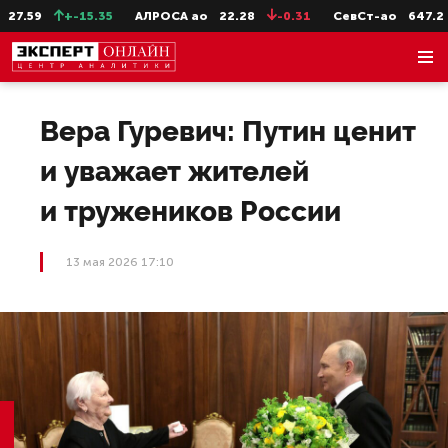
7.59
+-15.35
АЛРОСА ао
22.28
-0.31
СевСт-ао
647.2
Вера Гуревич: Путин ценит
и уважает жителей
и тружеников России
13 мая 2026 17:10