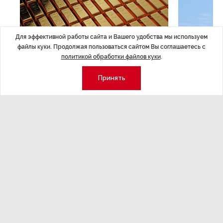
Для эффективной работы сайта и Вашего удобства мы используем
файлы куки. Продолжая пользоваться сайтом Вы соглашаетесь с
политикой обработки файлов куки
.
Принять
ЭКОНОМИКА
,7 авг 14:44
ОБЩЕСТВО
,7
Курс на растущую
Картина н
волатильность?
августа
ные
Министерство финансов РФ наращивает покупку
Рассказываем 
золота в резервы.
и мире, которы
августа — от т
строительства 