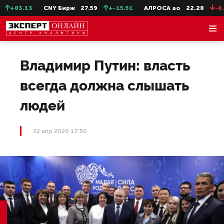
+83.13
CNY Бирж
27.59
+-15.51
АЛРОСА ао
22.28
-0.31
Владимир Путин: власть
всегда должна слышать
людей
22 апр 2026 17:50