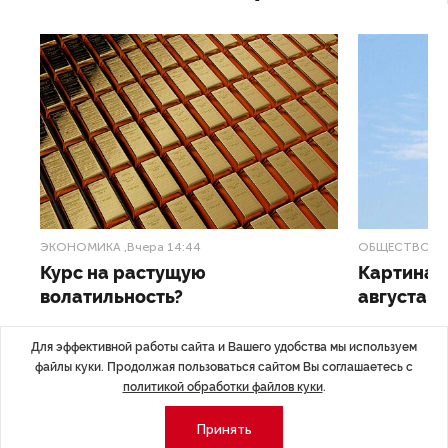
ЭКОНОМИКА
,Вчера 14:44
ОБЩЕСТВО
,В
Курс на растущую
Картина н
волатильность?
августа
ные
Министерство финансов РФ наращивает покупку
Рассказываем 
Для эффективной работы сайта и Вашего удобства мы используем
золота в резервы.
и мире, которы
файлы куки. Продолжая пользоваться сайтом Вы соглашаетесь с
августа — от т
политикой обработки файлов куки
.
строительства 
Принять