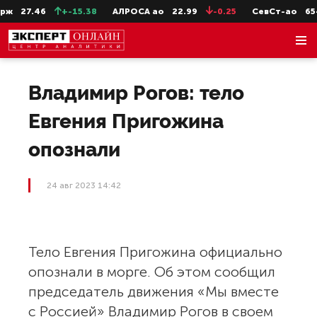
ж
27.46
+-15.38
АЛРОСА ао
22.99
-0.25
СевСт-ао
654.
Владимир Рогов: тело
Евгения Пригожина
опознали
24 авг 2023 14:42
Тело Евгения Пригожина официально
опознали в морге. Об этом сообщил
председатель движения «Мы вместе
с Россией» Владимир Рогов в своем