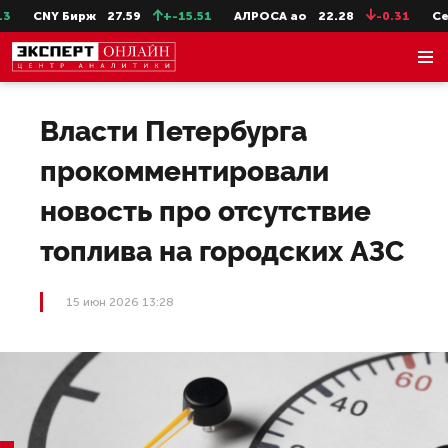
CNY Бирж
27.59
+-15.51
АЛРОСА ао
22.28
-0.31
СевС
Власти Петербурга
прокомментировали
новость про отсутствие
топлива на городских АЗС
15 июн 2026 13:28