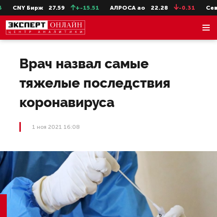
CNY Бирж
27.59
+-15.51
АЛРОСА ао
22.28
-0.31
СевСт
Врач назвал самые
тяжелые последствия
коронавируса
1 ноя 2021 16:08