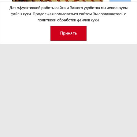
Для эффективной работы сайта и Вашего удобства мы используем
файлы куки. Продолжая пользоваться сайтом Вы соглашаетесь с
политикой обработки файлов куки
.
Принять
ЭКОНОМИКА
,7 авг 14:44
ОБЩЕСТВО
,7
Курс на растущую
Картина н
волатильность?
августа
ные
Министерство финансов РФ наращивает покупку
Рассказываем 
золота в резервы.
и мире, которы
августа — от т
строительства 