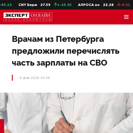
3.13
CNY Бирж
27.59
+-15.35
АЛРОСА ао
22.28
-0.31
Врачам из Петербурга
предложили перечислять
часть зарплаты на СВО
6 фев 2026 15:06