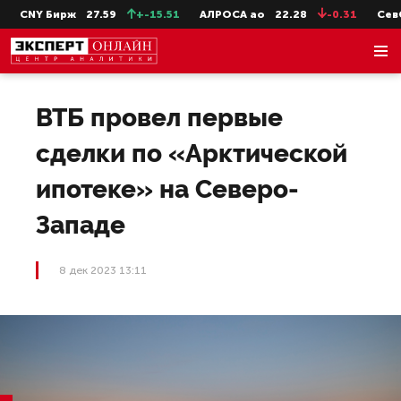
CNY Бирж
27.59
+-15.51
АЛРОСА ао
22.28
-0.31
СевСт
ВТБ провел первые
сделки по «Арктической
ипотеке» на Северо-
Западе
8 дек 2023 13:11