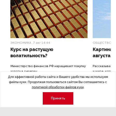
ЭКОНОМИКА
,7 авг 14:44
ОБЩЕСТВО
,7
Курс на растущую
Картина н
волатильность?
августа
ные
Министерство финансов РФ наращивает покупку
Рассказываем 
золота в резервы.
и мире, которы
августа — от т
Для эффективной работы сайта и Вашего удобства мы используем
строительства 
файлы куки. Продолжая пользоваться сайтом Вы соглашаетесь с
политикой обработки файлов куки
.
Принять