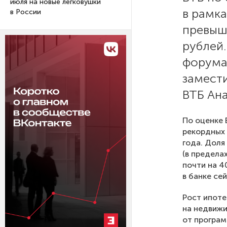
июля на новые легковушки
в рамка
в России
превыша
рублей.
форума
замест
ВТБ Ан
По оценке 
рекордных 
года. Доля
(в предела
почти на 4
в банке се
Рост ипоте
на недвижи
от програм