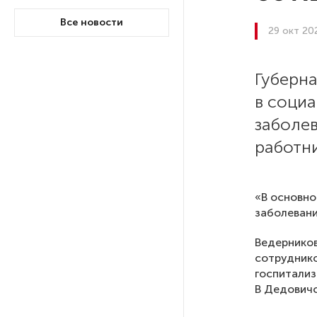
Все новости
29 окт 20
После атаки ВСУ в Самарской
области склад Wildberries почти
полностью сгорел
Губерн
в соци
На заправках «Газпромнефти»
в Петербурге и Ленобласти
заболе
больше нет лимитов на топливо
работни
По решению Путина в России
будут мониторить цены
«В основно
на продукты
заболевани
Ведерников
Власти Петербурга заявили
сотруднико
о «скоординированных атаках»
госпитализ
на аккаунты депутатов
В Дедовичс