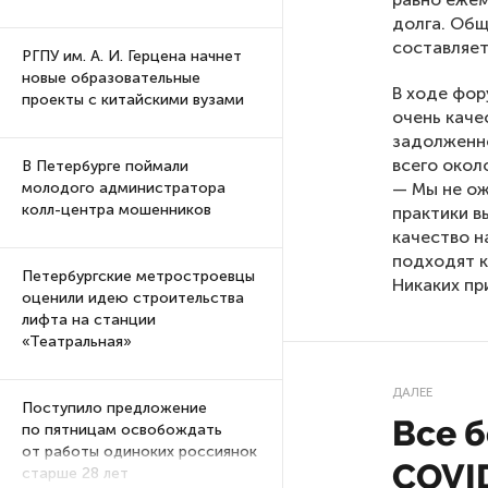
долга. Общ
составляет
РГПУ им. А. И. Герцена начнет
новые образовательные
В ходе фор
проекты с китайскими вузами
очень каче
задолженно
всего окол
В Петербурге поймали
— Мы не ож
молодого администратора
колл-центра мошенников
практики в
качество н
подходят к
Петербургские метростроевцы
Никаких пр
оценили идею строительства
лифта на станции
«Театральная»
ДАЛЕЕ
Поступило предложение
Все 
по пятницам освобождать
от работы одиноких россиянок
COVID
старше 28 лет