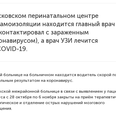
сковском перинатальном центре
самоизоляции находится главный врач
 контактировал с зараженным
онавирусом), а врач УЗИ лечится
COVID-19.
й больнице на больничном находится водитель скорой 
льным результатом на коронавирус.
кской межрайонной больнице в связи с выявлением у пац
са с 28 октября по 6 ноября закрыты на приём терапевти
гическое и отделение острых нарушений мозгового
щения.