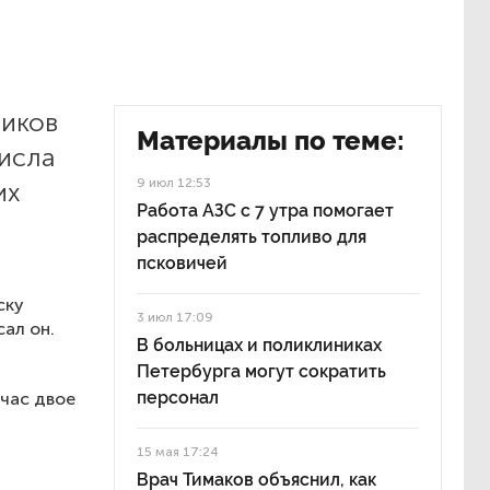
ников
Материалы по теме:
исла
9 июл 12:53
их
Работа АЗС с 7 утра помогает
распределять топливо для
псковичей
ску
3 июл 17:09
ал он.
В больницах и поликлиниках
Петербурга могут сократить
персонал
йчас двое
15 мая 17:24
Врач Тимаков объяснил, как