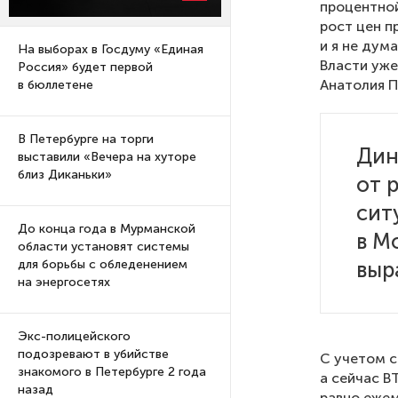
процентной
рост цен п
и я не дум
На выборах в Госдуму «Единая
Власти уже
Россия» будет первой
Анатолия П
в бюллетене
В Петербурге на торги
Дин
выставили «Вечера на хуторе
близ Диканьки»
от 
сит
До конца года в Мурманской
в М
области установят системы
выра
для борьбы с обледенением
на энергосетях
Экс-полицейского
подозревают в убийстве
С учетом с
знакомого в Петербурге 2 года
а сейчас В
назад
равно ежем