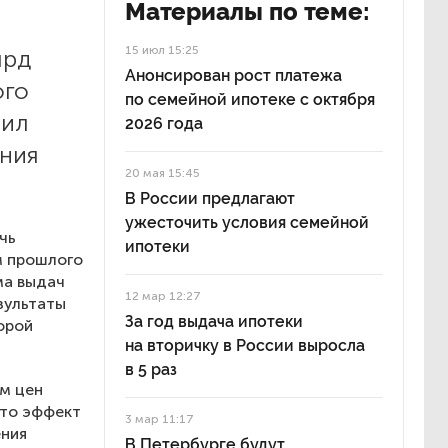
Материалы по теме:
15 июл 15:25
лрд
Анонсирован рост платежа
ого
по семейной ипотеке с октября
щил
2026 года
ения
20 мая 15:45
В России предлагают
ужесточить условия семейной
чь
ипотеки
м прошлого
ма выдач
12 мар 12:27
зультаты
За год выдача ипотеки
орой
на вторичку в России выросла
в 5 раз
ом цен
что эффект
3 мар 11:17
ения
В Петербурге будут