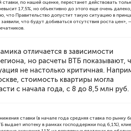
 ставки, по нашей оценке, перестанет действовать тольк
ревысит 17,5%, но объективно до этого еще очень далеко
аю, что Правительство допустит такую ситуацию в принц
 заявили, что будут добиваться отсутствия роста цен», 
ечатников.
амика отличается в зависимости
региона, но расчеты ВТБ показывают, 
уация не настолько критичная. Напри
оскве, стоимость квартиры могла
сти с начала года, с 8 до 8,5 млн руб.
нижения ставки (в начале года средняя ставка по рынку б
ТБ выдает ипотеку в рамках господдержки под 6,1%), клие
есячно экономит 11% на регулярных платежах по обслу