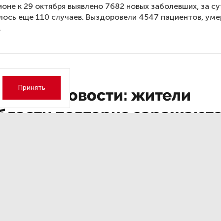
гионе к 29 октября выявлено 7682 новых заболевших, за су
ось еще 110 случаев. Выздоровели 4547 пациентов, уме
.
Принять
иятные новости: жители
бласти повторно заражают
D-19