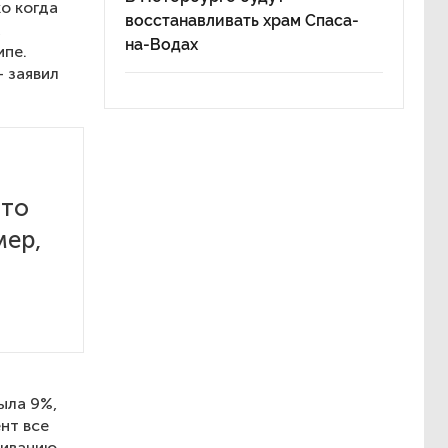
о когда
восстанавливать храм Спаса-
,
на-Водах
ипе.
— заявил
что
мер,
ыла 9%,
нт все
живанию