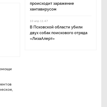
происходит заражение
хантавирусом
10 апр 11:47
В Псковской области убили
двух собак поискового отряда
«ЛизаАлерт»
помощи
иентов
ческое,