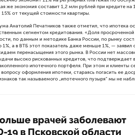
ая же экономия составит 1,2 млн рублей при кредите на 1
 15% от текущей стоимости квартиры.
ума Анатолий Печатников также отметил, что ипотека о
ственным сегментом кредитования. «Доля просроченной
сти, по данным и методике Банка России, по рынку сост
о 1%, а в ВТБ этот показатель даже меньше 1%, — заявил 
идаем перенасыщения этого рынка. В России нет массов
ыдачи высоко рискованных кредитов, что подтверждает 
акопленного ипотечного портфеля. При этом и клиенты с
 вопросу оформления ипотеки, стараясь погасить ее дос
изнаков так называемого „ипотечного пузыря“ мы не наб
больше врачей заболевают
-19 в Псковской области