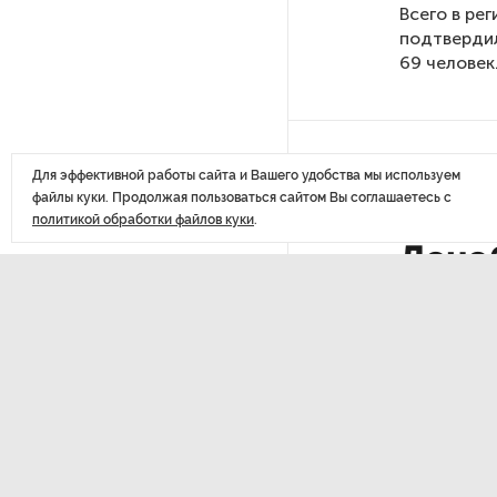
Всего в ре
похитителей подростка,
подтвердил
требовавших за него выкуп
69 человек
На петербургских АЗС сняли
большинство ограничений
ДАЛЕЕ
Для эффективной работы сайта и Вашего удобства мы используем
файлы куки. Продолжая пользоваться сайтом Вы соглашаетесь с
В Госдуме рассказали, что
Непр
политикой обработки файлов куки
.
ждет Европу при ядерной
войне
Лено
COVI
В «СТГТ» состоялся «День
семьи» — праздник,
объединяющий поколения
Проект строительства
Последние
небоскреба «Лахта Центр 2»
материалы
в Петербурге одобрили