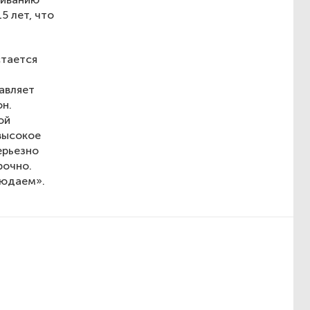
5 лет, что
стается
авляет
он.
ой
высокое
ерьезно
рочно.
людаем».