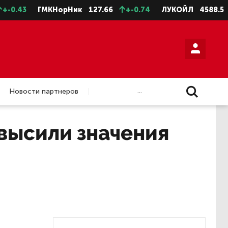
43
ГМКНорНик
127.66
+-0.74
ЛУКОЙЛ
4588.5
+-1
...
Новости партнеров
высили значения