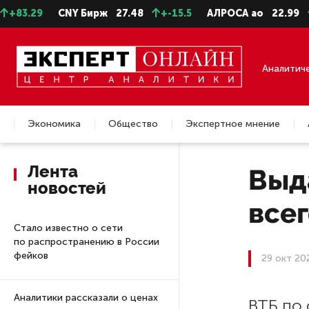
.29
CNY Бирж
27.48
+-15.5
АЛРОСА ао
22.99
+-0
Аналитич
Экономика
Общество
Экспертное мнение
Недвижимость
Лента
Выд
новостей
всег
Стало известно о сети
по распространению в России
фейков
29 окт 20
Аналитики рассказали о ценах
ВТБ по 