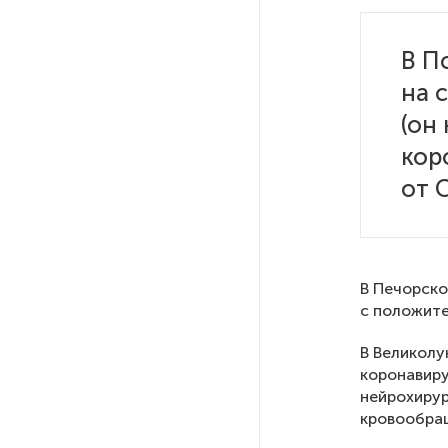
Стала известна программа
празднования 105-летия
Республики Коми
В П
на 
Путин провел совещание
(он
с руководством
Минобороны РФ: главные
кор
заявления президента
от 
В Мурманской области создали
приложение для фиксации
инвазионных растений
В Печорско
с положите
Петербуржца будут судить
за попытку вынести
В Великолу
из магазина 47 плиток
коронавиру
шоколада
нейрохирур
кровообра
В Петербурге осудили