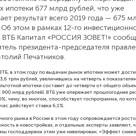
х ипотеки 677 млрд рублей, что уже
ет результат всего 2019 года — 675 м
 Об этом в рамках 12-го инвестиционн
 ВТБ Капитал «РОССИЯ ЗОВЕТ!» сооб
итель президента-председателя правл
атолий Печатников.
ВТБ, в этом году по выдачам рынок ипотеки может дости
3,6 трлн рублей, увеличившись на четверть к показателя
 льготной ипотеки составит до четверти от общего объе
х 900 млрд рублей). ВТБ уже опережает прошлогодние ре
0%, чему, во многом, способствует госпрограмма, по кот
йчас действует ставка 6,1%.
чного рынка в России в этом году сопровождается рост
мость в новостройках, и отдельные эксперты заявляют, 
мы господдержки этим уже нивелирован. «Эффект сниж