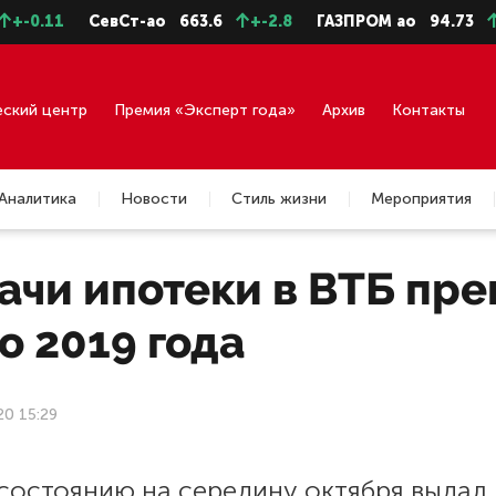
.11
СевСт-ао
663.6
+-2.8
ГАЗПРОМ ао
94.73
+-0.
еский центр
Премия «Эксперт года»
Архив
Контакты
Аналитика
Новости
Стиль жизни
Мероприятия
ачи ипотеки в ВТБ пре
о 2019 года
20 15:29
состоянию на середину октября выдал