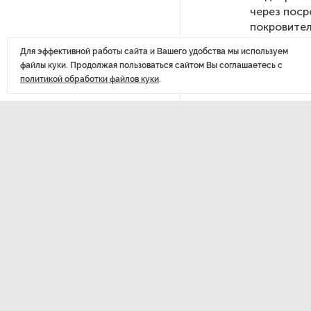
через поср
похитителей подростка,
покровител
требовавших за него выкуп
с админист
Для эффективной работы сайта и Вашего удобства мы используем
файлы куки. Продолжая пользоваться сайтом Вы соглашаетесь с
На петербургских АЗС сняли
политикой обработки файлов куки
.
большинство ограничений
В Госдуме рассказали, что
ждет Европу при ядерной
войне
ДАЛЕЕ
От 50
В «СТГТ» состоялся «День
дифф
семьи» — праздник,
объединяющий поколения
на па
с 15 
Проект строительства
небоскреба «Лахта Центр 2»
в Петербурге одобрили