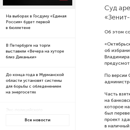
Суд аре
«Зенит-
На выборах в Госдуму «Единая
Россия» будет первой
в бюллетене
Об этом со
«Октябрьск
В Петербурге на торги
об избрани
выставили «Вечера на хуторе
Владимира 
близ Диканьки»
предусмотр
До конца года в Мурманской
По версии 
области установят системы
администр
для борьбы с обледенением
на энергосетях
Часть взят
на банковс
которое на
Экс-полицейского
был переве
подозревают в убийстве
проект зда
Все новости
знакомого в Петербурге 2 года
в наличный
назад