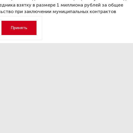
едника взятку в размере 1 миллиона рублей за общее
ьство при заключении муниципальных контрактов
рацией района.
Принять
​ до 720 рублей в час:
еренцированные тарифы
рковку введены в Петербур
октября