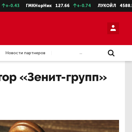
43
ГМКНорНик
127.66
+-0.74
ЛУКОЙЛ
4588.5
+-1
...
Новости партнеров
тор «Зенит-групп»