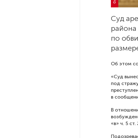
Стала известна программа
празднования 105-летия
Республики Коми
Суд аре
района
Путин провел совещание
по обви
с руководством
Минобороны РФ: главные
размере
заявления президента
Об этом со
В Мурманской области создали
приложение для фиксации
«Суд вынес
инвазионных растений
под стражу
преступлени
в сообщени
Петербуржца будут судить
за попытку вынести
В отношени
из магазина 47 плиток
возбуждено
шоколада
«в» ч. 5 ст
Подозревае
В Петербурге осудили