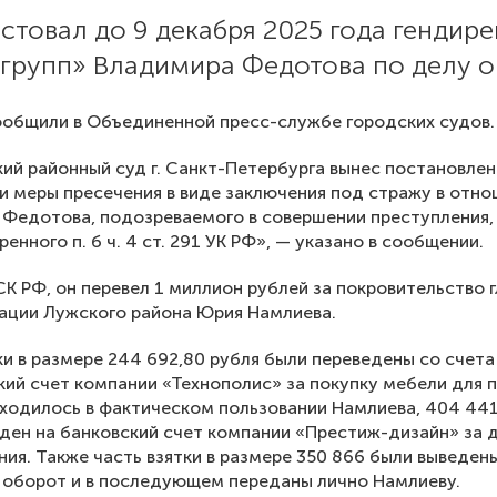
стовал до 9 декабря 2025 года гендир
групп» Владимира Федотова по делу о 
общили в Объединенной пресс-службе городских судов.
ий районный суд г. Санкт-Петербурга вынес постановлен
и меры пресечения в виде заключения под стражу в отн
Федотова, подозреваемого в совершении преступления,
енного п. б ч. 4 ст. 291 УК РФ», — указано в сообщении.
СК РФ, он перевел 1 миллион рублей за покровительство 
ации Лужского района Юрия Намлиева.
ки в размере 244 692,80 рубля были переведены со счета
кий счет компании «Технополис» за покупку мебели для 
ходилось в фактическом пользовании Намлиева, 404 441
ден на банковский счет компании «Престиж-дизайн» за 
ния. Также часть взятки в размере 350 866 были выведен
 оборот и в последующем переданы лично Намлиеву.