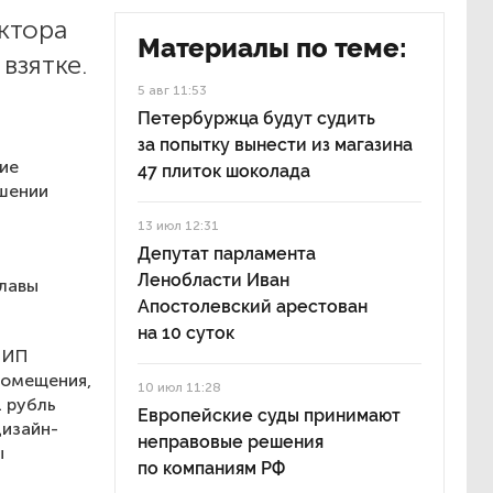
ектора
Материалы по теме:
взятке.
5 авг 11:53
Петербуржца будут судить
за попытку вынести из магазина
ие
47 плиток шоколада
ошении
13 июл 12:31
Депутат парламента
Ленобласти Иван
главы
Апостолевский арестован
на 10 суток
 ИП
помещения,
10 июл 11:28
 рубль
Европейские суды принимают
дизайн-
неправовые решения
ы
по компаниям РФ