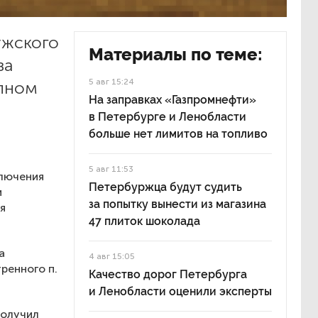
ужского
Материалы по теме:
ва
5 авг 15:24
упном
На заправках «Газпромнефти»
в Петербурге и Ленобласти
больше нет лимитов на топливо
5 авг 11:53
ключения
Петербуржца будут судить
и
за попытку вынести из магазина
я
47 плиток шоколада
а
4 авг 15:05
ренного п.
Качество дорог Петербурга
и Ленобласти оценили эксперты
получил