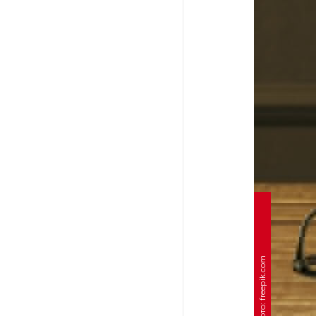
После атаки ВСУ в Самарской
области склад Wildberries почти
полностью сгорел
На заправках «Газпромнефти»
в Петербурге и Ленобласти
больше нет лимитов на топливо
По решению Путина в России
будут мониторить цены
на продукты
Власти Петербурга заявили
Фото: freepik.com
о «скоординированных атаках»
на аккаунты депутатов