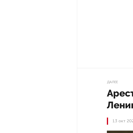
РГПУ им. А. И. Герцена начнет
новые образовательные
проекты с китайскими вузами
В Петербурге поймали
молодого администратора
колл-центра мошенников
Петербургские метростроевцы
оценили идею строительства
ДАЛЕЕ
лифта на станции
Арес
«Театральная»
Лени
Поступило предложение
по пятницам освобождать
13 окт 20
от работы одиноких россиянок
старше 28 лет