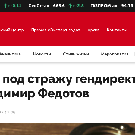
.11
СевСт-ао
663.6
+-2.8
ГАЗПРОМ ао
94.73
+-0.
еский центр
Премия «Эксперт года»
Архив
Контакты
Аналитика
Новости
Стиль жизни
Мероприятия
 под стражу гендирек
димир Федотов
25 12:25