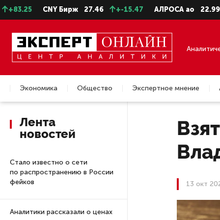
25
CNY Бирж
27.46
+-15.47
АЛРОСА ао
22.99
+-0
Аналитич
Экономика
Общество
Экспертное мнение
Недвижимость
Лента
Взят
новостей
Вла
Стало известно о сети
по распространению в России
фейков
13 окт 20
Аналитики рассказали о ценах