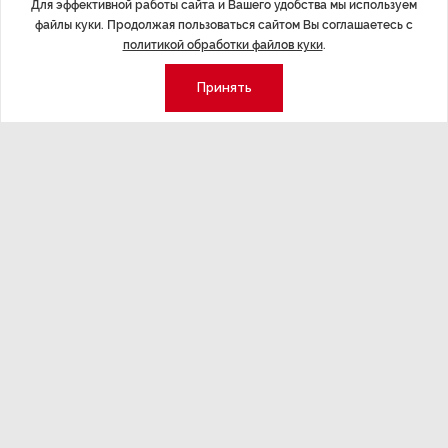
Для эффективной работы сайта и Вашего удобства мы используем
файлы куки. Продолжая пользоваться сайтом Вы соглашаетесь с
политикой обработки файлов куки
.
Принять
ЭКОНОМИКА
,7 авг 14:44
ОБЩЕСТВО
,7
Курс на растущую
Картина н
волатильность?
августа
ные
Министерство финансов РФ наращивает покупку
Рассказываем 
золота в резервы.
и мире, которы
августа — от т
строительства 