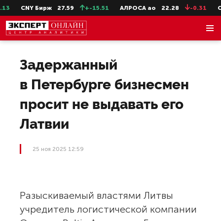
3
CNY Бирж
27.59
+-15.51
АЛРОСА ао
22.28
-0.31
Сев
Задержанный
в Петербурге бизнесмен
просит не выдавать его
Латвии
25 ноя 2025 12:59
Разыскиваемый властями Литвы
учредитель логистической компании