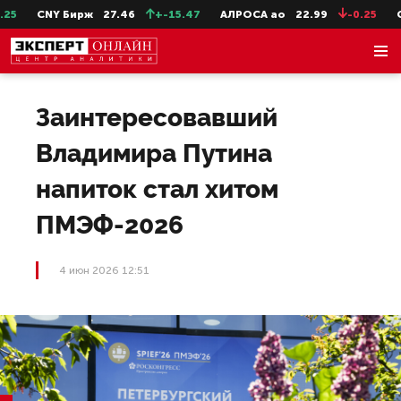
5
CNY Бирж
27.46
+-15.47
АЛРОСА ао
22.99
-0.25
Се
Заинтересовавший
Владимира Путина
напиток стал хитом
ПМЭФ-2026
4 июн 2026 12:51