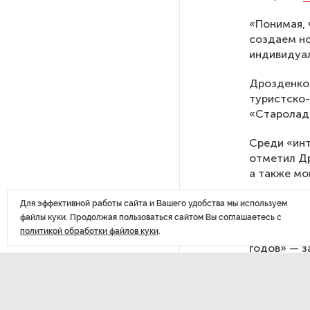
«Войны и мира»
«Понимая, 
создаем но
Беглов не собирается покидать
индивидуал
Петербург после ухода с поста
губернатора
Дрозденко 
туристско-
В России вступили в силу новые
«Старолад
правила ОСАГО
Среди «инт
отметил Др
Эксперт: Финляндия ошиблась,
а также мо
когда одобрила производство
дронов для Украины
«А есть ве
Для эффективной работы сайта и Вашего удобства мы используем
наследие —
файлы куки. Продолжая пользоваться сайтом Вы соглашаетесь с
посмотрет
политикой обработки файлов куки
.
Беглов оценил разговоры
годов» — з
о конкуренции Петербурга
и Москвы
Ранее
сооб
участие во
кластеров 
В Ленобласти сформировали