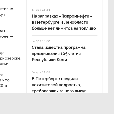
ктивно
Вчера 15:24
кут
На заправках «Газпромнефти»
в Петербурге и Ленобласти
больше нет лимитов на топливо
вать
йоне —
Вчера 13:22
Стала известна программа
ор
празднования 105-летия
Приозерске,
Республики Коми
ожье.
Вчера 11:08
ое
В Петербурге осудили
а что
похитителей подростка,
30-х
требовавших за него выкуп
имут
ционных