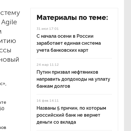
истему
Материалы по теме:
Agile
31 июл 17:01
м
С начала осени в России
витию
заработает единая система
ессы
учета банковских карт
 новый
24 мар 11:12
Путин призвал нефтяников
направить допдоходы на уплату
с»,
банкам долгов
16 фев 14:11
ате
Названы 5 причин, по которым
50
российский банк не вернет
деньги со вклада
вов