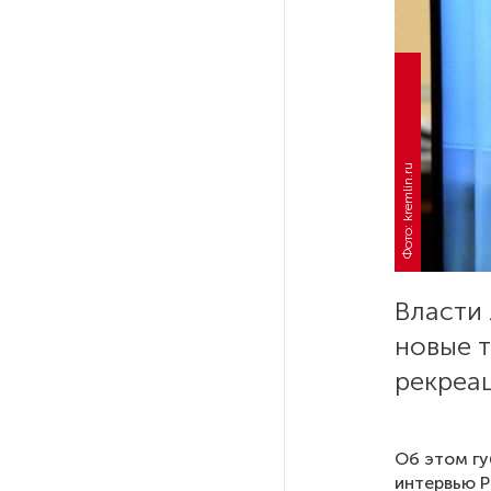
Качество дорог Петербурга
и Ленобласти оценили
эксперты
ПМГФ в 2026 году не будет
Фото: kremlin.ru
Стало известно о ритуальном
«железном правиле»
в администрации Петербурга
Власти
В мурманских поликлиниках
новые т
решили проблему очередей
рекреац
к узким специалистам
Гостям и участникам «Окна
Об этом гу
в Европу» покажут черновики
интервью
Р