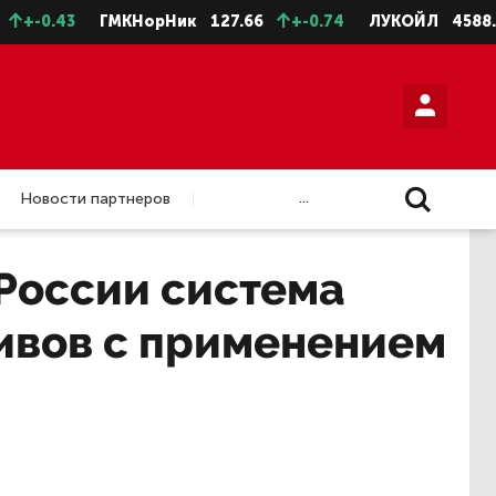
43
ГМКНорНик
127.66
+-0.74
ЛУКОЙЛ
4588.5
+-
...
Новости партнеров
России система
хивов с применением