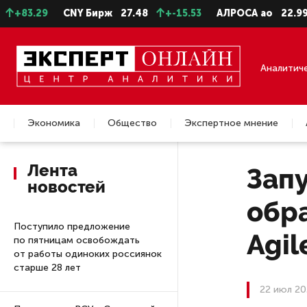
29
CNY Бирж
27.48
+-15.53
АЛРОСА ао
22.99
+-0
Аналитич
Экономика
Общество
Экспертное мнение
Недвижимость
Лента
Зап
новостей
обр
Поступило предложение
Agi
по пятницам освобождать
от работы одиноких россиянок
старше 28 лет
22 июл 20