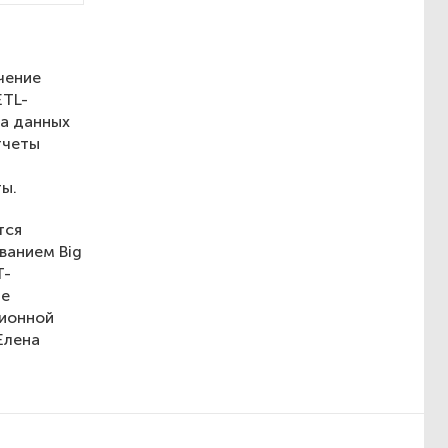
чение
ETL-
та данных
тчеты
ы.
тся
ванием Big
Т-
ие
ционной
Елена