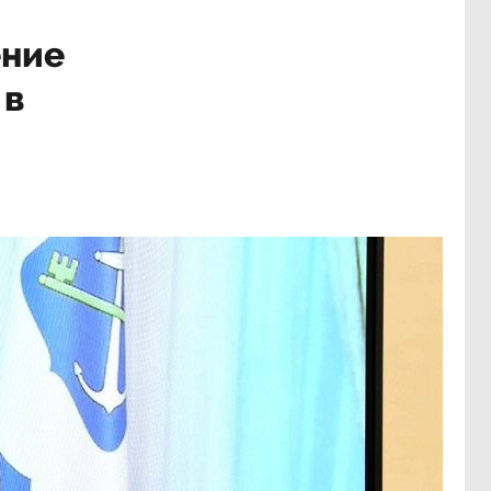
ение
 в