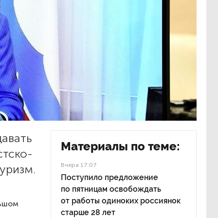
давать
Материалы по теме:
стско-
Вчера 17:07
уризм.
Поступило предложение
по пятницам освобождать
от работы одиноких россиянок
льшом
старше 28 лет