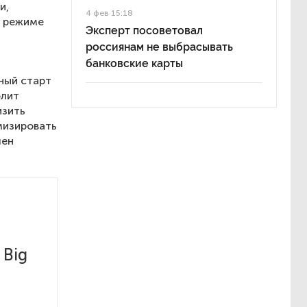
и,
4 фев 15:18
в режиме
Эксперт посоветовал
россиянам не выбрасывать
банковские карты
ный старт
олит
изить
мизировать
лен
 Big