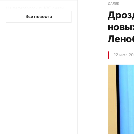
ДАЛЕЕ
На петербургских АЗС сняли
Дроз
большинство ограничений
Все новости
новы
В Госдуме рассказали, что
Лено
ждет Европу при ядерной
войне
22 июл 20
В «СТГТ» состоялся «День
семьи» — праздник,
объединяющий поколения
Проект строительства
небоскреба «Лахта Центр 2»
в Петербурге одобрили
Россия может столкнуться
с непрогнозируемыми ЧС