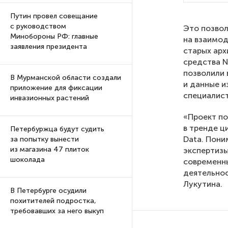
Путин провел совещание
с руководством
Это позво
Минобороны РФ: главные
на взаимод
заявления президента
старых арх
средства N
позволили 
В Мурманской области создали
и данные и
приложение для фиксации
специалист
инвазионных растений
«Проект по
в тренде ц
Петербуржца будут судить
Data. Пони
за попытку вынести
из магазина 47 плиток
экспертизы
шоколада
современны
деятельнос
Лукутина.
В Петербурге осудили
похитителей подростка,
требовавших за него выкуп