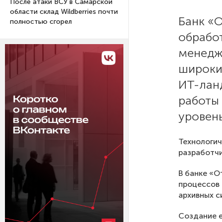
После атаки ВСУ в Самарской
области склад Wildberries почти
Банк «
полностью сгорел
обработ
менедж
широки
ИТ-лан
работы
уровен
Технологич
разработч
В банке «О
процессов 
архивных с
Создание е