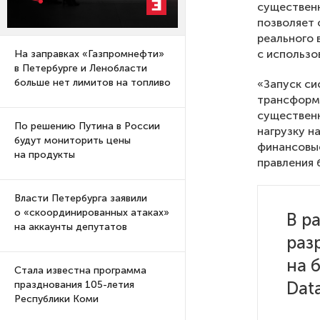
существен
позволяет 
реального 
с использо
На заправках «Газпромнефти»
в Петербурге и Ленобласти
больше нет лимитов на топливо
«Запуск си
трансформ
существенн
По решению Путина в России
нагрузку н
будут мониторить цены
финансовые
на продукты
правления 
Власти Петербурга заявили
о «скоординированных атаках»
В р
на аккаунты депутатов
раз
на 
Стала известна программа
Data
празднования 105-летия
Республики Коми