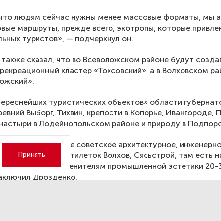
что людям сейчас нужны менее массовые форматы, мы а
вые маршруты, прежде всего, экотропы, которые привле
ьных туристов», — подчеркнул он.
также сказал, что во Всеволожском районе будут созда
рекреационный кластер «Токсовский», а в Волховском ра
ожский».
ереснейших туристических объектов» области губернат
евний Выборг, Тихвин, крепости в Копорье, Ивангороде, 
настыри в Лодейнопольском районе и природу в Подпор
дь еще и уникальное советское архитектурное, инженерн
 города первых пятилеток Волхов, Сясьстрой, там есть н
Принять
ь специалистам, ценителям промышленной эстетики 20-
аключил Дрозденко.
щалось
, что Староладожский и Токсовский кластеры пр
 всероссийском конкурсе на создание туристско-рекреа
и развитие экотуризма в России.