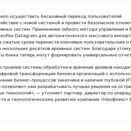
лило осуществить бесшовный переход пользователей
ействие с новой системой и провести безопасное отклю
ивных систем. Применение гибкого метода управления и 
eoflex Datagram для автоматического массового импор
в сжатые сроки перенести ключевые пользовательские о
з нескольких десятков архивных систем. Благодаря этому
ы банка теперь могут формировать универсальные отчет
строения системы обработки и хранения архивов находи
ифровой трансформации бизнеса организаций с использо
мание бизнес-процессов заказчика и наличие глубокой И
 позволяют нам разрабатывать лучшие решения на остр
х технологий», — уточняет партнер, директор по опера
ти и технологическому развитию компании «Неофлекс» 