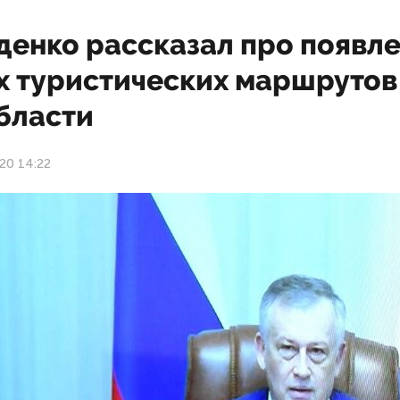
денко рассказал про появл
х туристических маршрутов
бласти
20 14:22