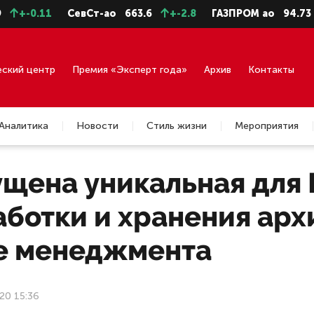
.11
СевСт-ао
663.6
+-2.8
ГАЗПРОМ ао
94.73
+-0.
еский центр
Премия «Эксперт года»
Архив
Контакты
Аналитика
Новости
Стиль жизни
Мероприятия
ущена уникальная для 
аботки и хранения ар
le менеджмента
20 15:36