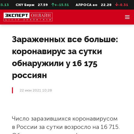
.13
CNY Бирж
27.59
+-15.51
АЛРОСА ао
22.28
-0.31
Зараженных все больше:
коронавирус за сутки
обнаружили у 16 175
россиян
22 июн 2021 10:28
Число заразившихся коронавирусом
в России за сутки возросло на 16 715.