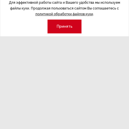
Для эффективной работы сайта и Вашего удобства мы используем
Экспертное мнение
Новости партнеров
файлы куки. Продолжая пользоваться сайтом Вы соглашаетесь с
Аналитика
Недвижимость
политикой обработки файлов куки
.
Премия «Эксперт года»
Принять
Эксперт 2 столицы
Аналитический центр
Москва
Архив
СПб
Сотрудничество
Эксперт регионы
Контакты
Эксперт ДФО
Свидетельство СМИ
Эксперт Юг
Медиакит
Эксперт Урал
Спецпроекты
Корреспондентские пункты
редакции действуют в Лондоне,
Берлине и в Пекине.
Держать в курсе: