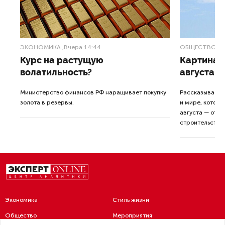
ЭКОНОМИКА
,Вчера 14:44
ОБЩЕСТВО
,В
Курс на растущую
Картина н
волатильность?
августа
ные
Министерство финансов РФ наращивает покупку
Рассказываем 
золота в резервы.
и мире, которы
августа — от т
строительства 
Экономика
Стиль жизни
Общество
Мероприятия