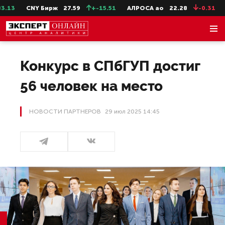
CNY Бирж
27.59
+-15.51
АЛРОСА ао
22.28
-0.31
СевС
Конкурс в СПбГУП достиг
56 человек на место
НОВОСТИ ПАРТНЕРОВ
29 июл 2025 14:45