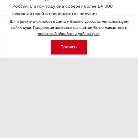
России. В этом году она соберет более 14 000
руководителей и специалистов ведущих
промышленных предприятий, представителей науки
Для эффективной работы сайта и Вашего удобства мы используем
файлы куки. Продолжая пользоваться сайтом Вы соглашаетесь с
и власти из более чем 42 регионов России и 35 стран
политикой обработки файлов куки
.
мира.
Принять
Соорганизаторами традиционно выступят Российский
союз промышленников и предпринимателей,
Министерство промышленности и торговли РФ
и Правительство Санкт-Петербурга.
«ИНДУСТРИАЛИЗАЦИЯ КАК ФУНДАМЕНТ
НАЦИОНАЛЬНЫХ ПРОЕКТОВ» — главная тема
форума в 2025 году.
Ключевые треки Форума:
Национальные проекты