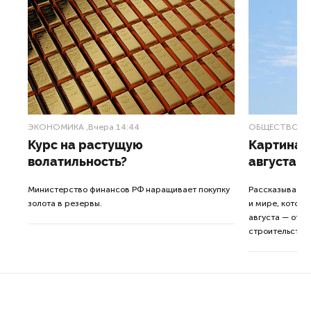
ЭКОНОМИКА
,Вчера 14:44
ОБЩЕСТВО
,В
Курс на растущую
Картина н
волатильность?
августа
ные
Министерство финансов РФ наращивает покупку
Рассказываем 
золота в резервы.
и мире, которы
августа — от т
строительства 