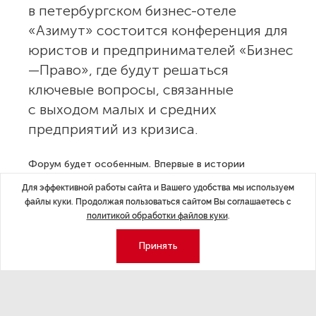
в петербургском бизнес-отеле
«Азимут» состоится конференция для
юристов и предпринимателей «Бизнес
—Право», где будут решаться
ключевые вопросы, связанные
с выходом малых и средних
предприятий из кризиса.
Форум будет особенным. Впервые в истории
LegalConf, в рамках форума пройдёт секция для
Для эффективной работы сайта и Вашего удобства мы используем
предпринимателей. По результатам опроса десятков
файлы куки. Продолжая пользоваться сайтом Вы соглашаетесь с
представителей бизнес-сообщества Петербурга было
политикой обработки файлов куки
.
определено пять самых актуальных вопросов и горячих
Принять
тем этого года. 25 сентября в 14:00 лучшие юристы
Петербурга и Москвы выступят для предпринимателей
Северо-Запада, расскажут о своих наблюдениях,
дадут бесценные рекомендации, ответят на вопросы