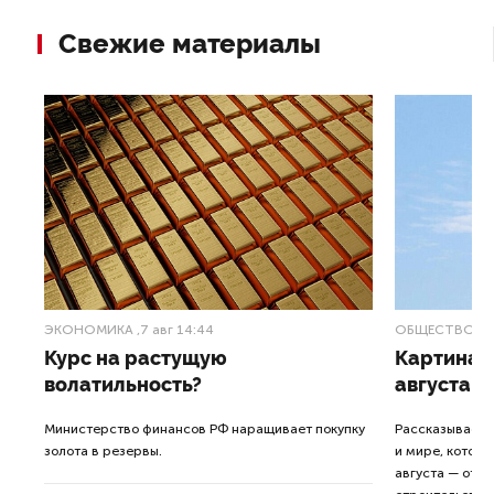
Свежие материалы
ЭКОНОМИКА
,7 авг 14:44
ОБЩЕСТВО
,7
Курс на растущую
Картина н
волатильность?
августа
ные
Министерство финансов РФ наращивает покупку
Рассказываем 
золота в резервы.
и мире, которы
августа — от т