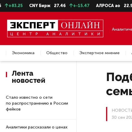
.25
CNY Бирж
27.46
+-15.47
АЛРОСА ао
22.99
+-
Аналитич
Экономика
Общество
Экспертное мнение
Недвижимость
Лента
Под
новостей
семь
Стало известно о сети
по распространению в России
фейков
НОВОСТИ
30 сен 20
Аналитики рассказали о ценах