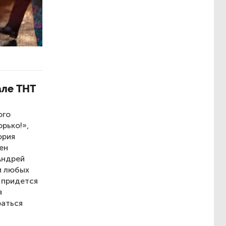
але ТНТ
ого
рько!»,
ория
ен
Андрей
и любых
 придется
я
раться