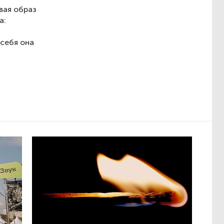
вая образ
а:
 себя она