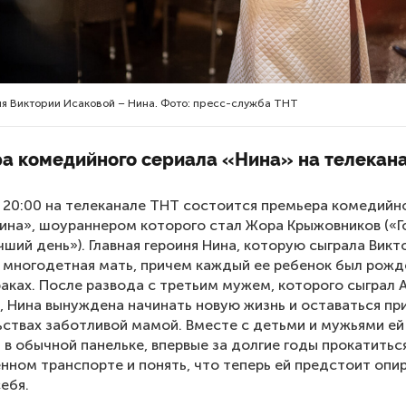
ня Виктории Исаковой – Нина. Фото: пресс-служба ТНТ
а комедийного сериала «Нина» на телекан
в 20:00 на телеканале ТНТ состоится премьера комедийн
ина», шоураннером которого стал Жора Крыжовников («Го
ший день»). Главная героиня Нина, которую сыграла Викт
 многодетная мать, причем каждый ее ребенок был рожд
раках. После развода с третьим мужем, которого сыграл 
, Нина вынуждена начинать новую жизнь и оставаться пр
ствах заботливой мамой. Вместе с детьми и мужьями ей
 в обычной панельке, впервые за долгие годы прокатитьс
нном транспорте и понять, что теперь ей предстоит опи
ебя.