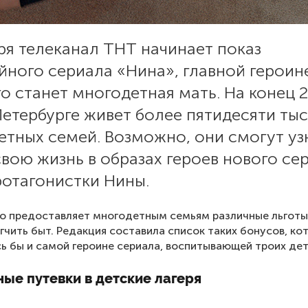
ря телеканал ТНТ начинает показ
йного сериала «Нина», главной героин
о станет многодетная мать. На конец 
Петербурге живет более пятидесяти тыс
етных семей. Возможно, они смогут уз
свою жизнь в образах героев нового се
ротагонистки Нины.
о предоставляет многодетным семьям различные льготы
гчить быт. Редакция составила список таких бонусов, ко
ь бы и самой героине сериала, воспитывающей троих дет
ые путевки в детские лагеря