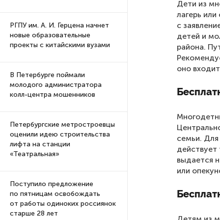
Дети из мн
лагерь или
с заявлени
РГПУ им. А. И. Герцена начнет
новые образовательные
детей и мо
проекты с китайскими вузами
района. Пу
Рекомендуе
оно входит
В Петербурге поймали
молодого администратора
Бесплат
колл-центра мошенников
Многодетны
Петербургские метростроевцы
Центрально
оценили идею строительства
семьи. Для
лифта на станции
действует 
«Театральная»
выдается н
или опекун
Поступило предложение
Бесплат
по пятницам освобождать
от работы одиноких россиянок
старше 28 лет
Детям из м