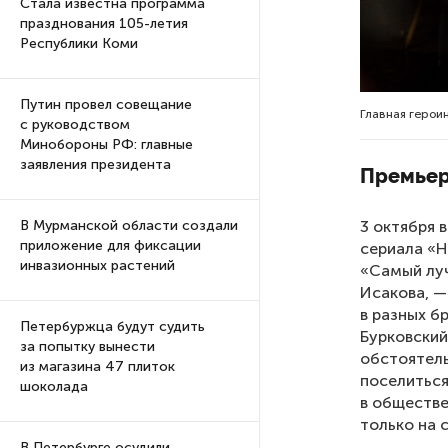
Стала известна программа
празднования 105-летия
Республики Коми
Путин провел совещание
Главная герои
с руководством
Минобороны РФ: главные
заявления президента
Премьер
3 октября 
В Мурманской области создали
приложение для фиксации
сериала «Н
инвазионных растений
«Самый луч
Исакова, —
в разных б
Петербуржца будут судить
Бурковский
за попытку вынести
обстоятель
из магазина 47 плиток
поселиться
шоколада
в обществе
только на с
В Петербурге осудили