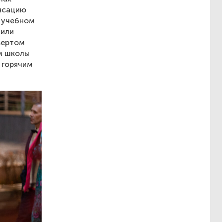
енсацию
 учебном
 или
вертом
ам школы
 горячим