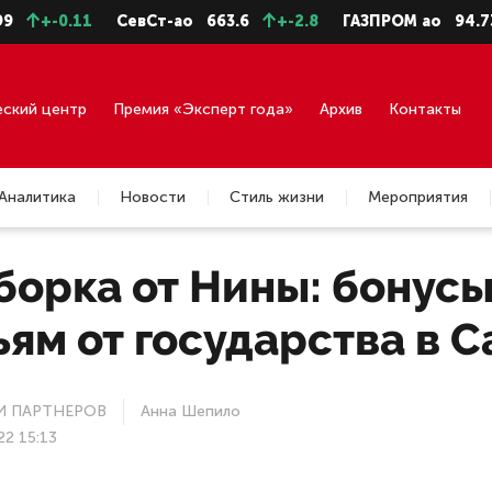
0.11
СевСт-ао
663.6
+-2.8
ГАЗПРОМ ао
94.73
+-0
еский центр
Премия «Эксперт года»
Архив
Контакты
Аналитика
Новости
Стиль жизни
Мероприятия
борка от Нины: бонус
ям от государства в 
 ПАРТНЕРОВ
Анна Шепило
22 15:13