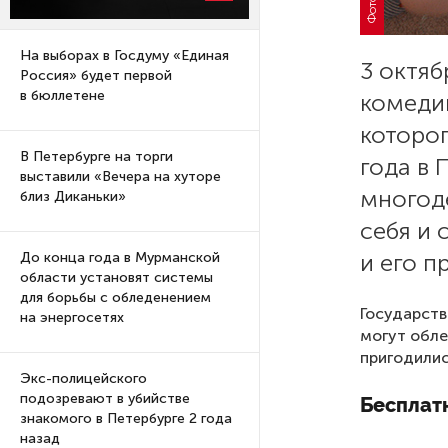
На выборах в Госдуму «Единая
3 октяб
Россия» будет первой
в бюллетене
комеди
которог
В Петербурге на торги
года в 
выставили «Вечера на хуторе
многод
близ Диканьки»
себя и 
и его п
До конца года в Мурманской
области установят системы
для борьбы с обледенением
Государств
на энергосетях
могут обле
пригодилис
Экс-полицейского
подозревают в убийстве
Бесплатн
знакомого в Петербурге 2 года
назад