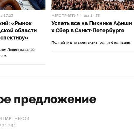
а 17:23
МЕРОПРИЯТИЯ
,4 авг 14:35
кий: «Рынок
Успеть все на Пикнике Афиши
дской области
x Сбер в Санкт-Петербурге
рспективу»
Полный гид по всем активностям фестиваля.
ором Ленинградской
ким.
ое предложение
 ПАРТНЕРОВ
22 12:34