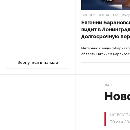
Россия может столкнуться
ЭКСПЕРТНОЕ МНЕНИЕ
,Вчер
с непрогнозируемыми ЧС
Евгений Барановс
видит в Ленингра
Качество дорог Петербурга
долгосрочную пе
и Ленобласти оценили
эксперты
Интервью с вице-губернат
области Евгением Барановс
Вернуться в начало
ПМГФ в 2026 году не будет
Стало известно о ритуальном
ДАЛЕЕ
«железном правиле»
Нов
в администрации Петербурга
В мурманских поликлиниках
НОВОСТИ
решили проблему очередей
30 сен 20
к узким специалистам