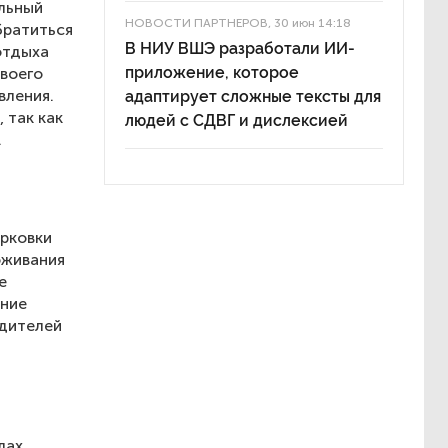
льный
НОВОСТИ ПАРТНЕРОВ
, 30 июн 14:18
братиться
В НИУ ВШЭ разработали ИИ-
отдыха
приложение, которое
воего
вления.
адаптирует сложные тексты для
 так как
людей с СДВГ и дислексией
.
арковки
оживания
е
ение
одителей
лах