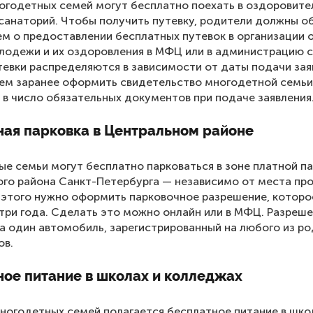
огодетных семей могут бесплатно поехать в оздоровите
 санаторий. Чтобы получить путевку, родители должны о
ем о предоставлении бесплатных путевок в организации 
лодежи и их оздоровления в МФЦ или в администрацию с
тевки распределяются в зависимости от даты подачи зая
м заранее оформить свидетельство многодетной семьи,
 в число обязательных документов при подаче заявления
ная парковка в Центральном районе
е семьи могут бесплатно парковаться в зоне платной п
го района Санкт-Петербурга — независимо от места пр
 этого нужно оформить парковочное разрешение, которо
три года. Сделать это можно онлайн или в МФЦ. Разреш
а один автомобиль, зарегистрированный на любого из р
ов.
ное питание в школах и колледжах
ногодетных семей полагается бесплатное питание в шко