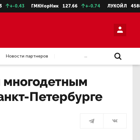
.43
ГМКНорНик
127.66
+-0.74
ЛУКОЙЛ
4588.5
+-
...
Новости партнеров
ы многодетным
Санкт-Петербурге