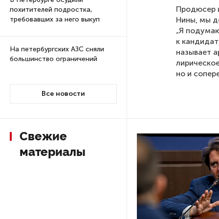
Продюсер 
похитителей подростка,
Нины, мы д
требовавших за него выкуп
„Я подумаю
к кандидат
На петербургских АЗС сняли
называет а
большинство ограничений
лирическое
но и сопер
В Госдуме рассказали, что
Все новости
ждет Европу при ядерной
войне
Свежие
В «СТГТ» состоялся «День
семьи» — праздник,
материалы
объединяющий поколения
Проект строительства
небоскреба «Лахта Центр 2»
в Петербурге одобрили