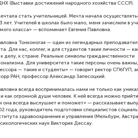
ДНХ (Выставки достижений народного хозяйства СССР).
мечтала стать учительницей. Мечта начала осуществлятьс
3 лет. Учителей в школах было мало, меня зачислили в у
мого класса» — вспоминает Евгения Павловна.
авловна Тонконогая — один из легендарных преподавател
та. Для нас, коллег, и для студентов такие личности — 
к делу, к стране. Реальные символы гражданственности
онализма. Для университета такие персоны очень важны,
ессора — такие и студенты» — говорит ректор СПбГУП, 
корр РАН, профессор Александр Запесоцкий.
авловна всегда воспринималась нами не только как уника
о и как огромной души человек. К ней всегда можно прийт
и она всегда выслушает и поможет» — рассказывает вып
2 года, руководитель подготовки специалистов социал
титута здравоохранения и управления (Мельбурн, Австра
сихологических наук Виктория Дессау.