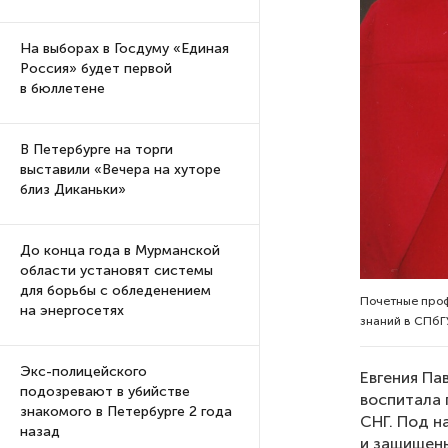
На выборах в Госдуму «Единая
Россия» будет первой
в бюллетене
В Петербурге на торги
выставили «Вечера на хуторе
близ Диканьки»
До конца года в Мурманской
области установят системы
для борьбы с обледенением
Почетные про
на энергосетях
знаний в СПбГ
Экс-полицейского
Евгения Па
подозревают в убийстве
воспитала 
знакомого в Петербурге 2 года
СНГ. Под н
назад
и защищены