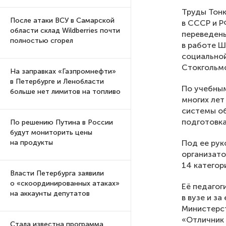
Труды Тонк
После атаки ВСУ в Самарской
в СССР и Р
области склад Wildberries почти
переведены
полностью сгорел
в работе Ш
социальной
Стокгольмс
На заправках «Газпромнефти»
в Петербурге и Ленобласти
По учебны
больше нет лимитов на топливо
многих лет
системы об
подготовка
По решению Путина в России
будут мониторить цены
Под ее ру
на продукты
организато
14 категор
Власти Петербурга заявили
о «скоординированных атаках»
Её педагог
на аккаунты депутатов
в вузе и з
Министерст
«Отличник 
Стала известна программа