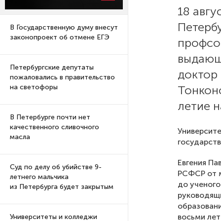
18 авгу
Петерб
В Государственную думу внесут
законопроект об отмене ЕГЭ
профсо
выдающ
Петербургские депутаты
доктор 
пожаловались в правительство
Тонкон
на светофоры
летие 
В Петербурге почти нет
качественного сливочного
Университе
масла
государств
Евгения Па
Суд по делу об убийстве 9-
РСФСР от м
летнего мальчика
до ученого
из Петербурга будет закрытым
руководящи
образовани
восьми ле
Университеты и колледжи