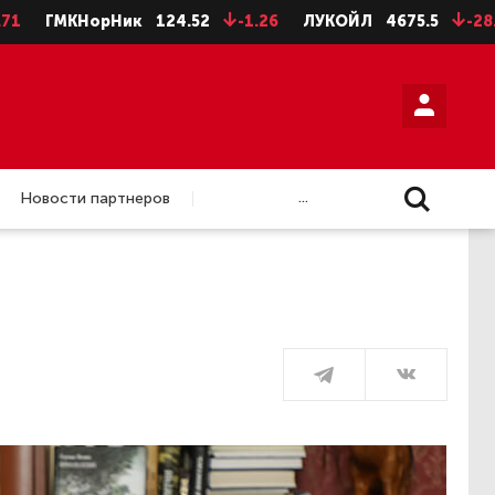
НорНик
124.52
-1.26
ЛУКОЙЛ
4675.5
-28.5
НЛМК
...
Новости партнеров