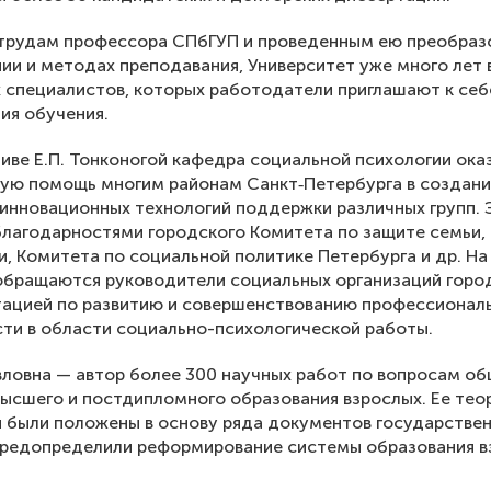
 трудам профессора СПбГУП и проведенным ею преобраз
ии и методах преподавания, Университет уже много лет
 специалистов, которых работодатели приглашают к себ
ия обучения.
иве Е.П. Тонконогой кафедра социальной психологии ока
ую помощь многим районам Санкт‐Петербурга в создан
 инновационных технологий поддержки различных групп. 
лагодарностями городского Комитета по защите семьи,
, Комитета по социальной политике Петербурга и др. На
обращаются руководители социальных организаций горо
тацией по развитию и совершенствованию профессионал
ти в области социально-психологической работы.
вловна — автор более 300 научных работ по вопросам об
высшего и постдипломного образования взрослых. Ее тео
 были положены в основу ряда документов государстве
предопределили реформирование системы образования в