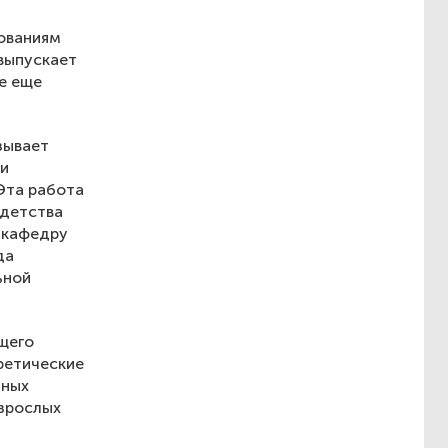
ованиям
 выпускает
е еще
зывает
ии
Эта работа
 детства
 кафедру
да
ьной
щего
ретические
нных
зрослых