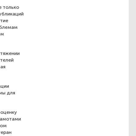
е только
публикаций
стие
облемам
ом
отяжении
ителей
ная
ации
мы для
 оценку
грамотами
ком
теран