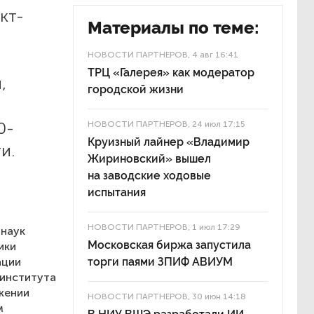
кт-
Материалы по теме:
НОВОСТИ ПАРТНЕРОВ
, 4 авг 16:41
ТРЦ «Галерея» как модератор
,
городской жизни
0-
НОВОСТИ ПАРТНЕРОВ
, 24 июл 17:15
Круизный лайнер «Владимир
и.
Жириновский» вышел
на заводские ходовые
испытания
НОВОСТИ ПАРТНЕРОВ
, 1 июл 17:29
 наук
Московская биржа запустила
ики
ации
торги паями ЗПИФ АВИУМ
 института
жении
НОВОСТИ ПАРТНЕРОВ
, 30 июн 14:18
м