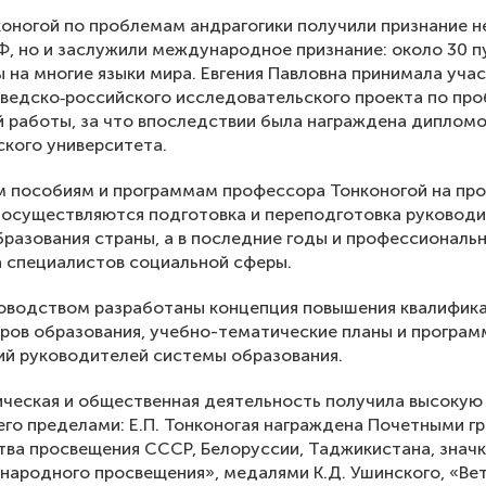
оногой по проблемам андрагогики получили признание н
Ф, но и заслужили международное признание: около 30 
 на многие языки мира. Евгения Павловна принимала уча
ведско‐российского исследовательского проекта по пр
 работы, за что впоследствии была награждена диплом
кого университета.
м пособиям и программам профессора Тонконогой на пр
 осуществляются подготовка и переподготовка руковод
разования страны, а в последние годы и профессиональ
 специалистов социальной сферы.
ководством разработаны концепция повышения квалифик
ров образования, учебно-тематические планы и програм
ий руководителей системы образования.
ическая и общественная деятельность получила высокую
а его пределами: Е.П. Тонконогая награждена Почетными 
ва просвещения СССР, Белоруссии, Таджикистана, знач
народного просвещения», медалями К.Д. Ушинского, «Ве