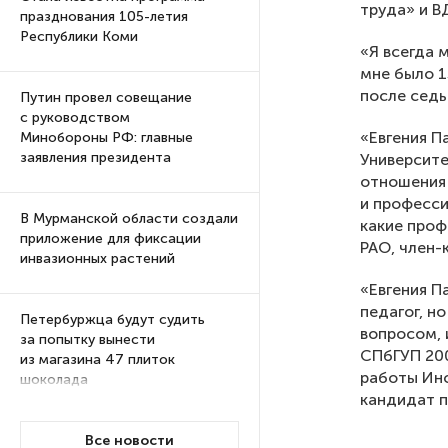
труда» и В
празднования 105-летия
Республики Коми
«Я всегда 
мне было 1
после седь
Путин провел совещание
с руководством
«Евгения П
Минобороны РФ: главные
заявления президента
Университе
отношения 
и професси
В Мурманской области создали
какие проф
приложение для фиксации
РАО, член-
инвазионных растений
«Евгения П
педагог, н
Петербуржца будут судить
вопросом, 
за попытку вынести
СПбГУП 200
из магазина 47 плиток
работы Инс
шоколада
кандидат п
Все новости
В Петербурге осудили