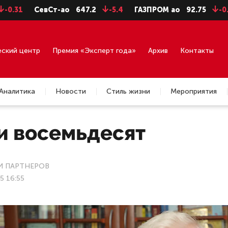
СевСт-ао
647.2
-5.4
ГАЗПРОМ ао
92.75
-0.71
ГМК
еский центр
Премия «Эксперт года»
Архив
Контакты
Аналитика
Новости
Стиль жизни
Мероприятия
и восемьдесят
 ПАРТНЕРОВ
5 16:55