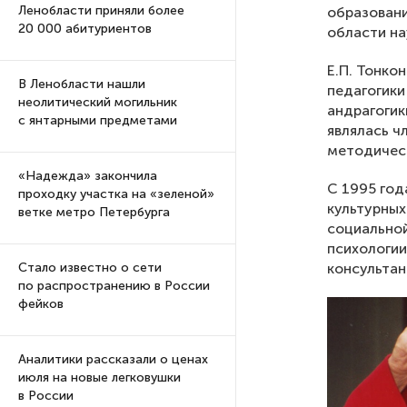
Ленобласти приняли более
образовани
20 000 абитуриентов
области на
Е.П. Тонко
В Ленобласти нашли
педагогики
неолитический могильник
андрагогик
с янтарными предметами
являлась ч
методическ
«Надежда» закончила
С 1995 год
проходку участка на «зеленой»
культурных
ветке метро Петербурга
социальной
психологии
консультан
Стало известно о сети
по распространению в России
фейков
Аналитики рассказали о ценах
июля на новые легковушки
в России