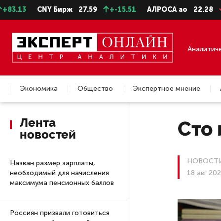
CNY Бирж
27.59
+-15.51
АЛРОСА ао
22.28
-0.31
Аналитич
Экономика
Общество
Экспертное мнение
Недвижимость
Лента
Сто 
новостей
НОВОСТИ
Назван размер зарплаты,
необходимый для начисления
18 авг 202
максимума пенсионных баллов
Россиян призвали готовиться