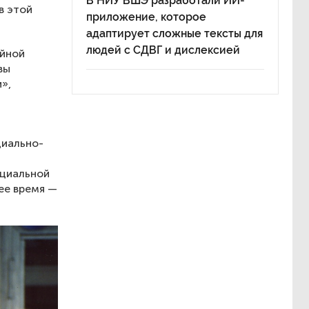
В НИУ ВШЭ разработали ИИ-
в этой
приложение, которое
адаптирует сложные тексты для
людей с СДВГ и дислексией
ейной
вы
»,
циально-
й
оциальной
ее время —