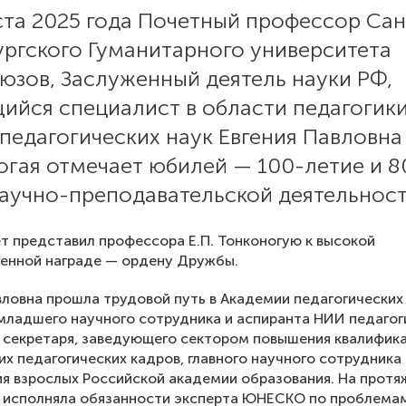
ста 2025 года Почетный профессор Сан
ургского Гуманитарного университета
юзов, Заслуженный деятель науки РФ,
ийся специалист в области педагогики
педагогических наук Евгения Павловна
огая отмечает юбилей — 100-летие и 8
научно-преподавательской деятельност
т представил профессора Е.П. Тонконогую к высокой
енной награде — ордену Дружбы.
вловна прошла трудовой путь в Академии педагогических
ладшего научного сотрудника и аспиранта НИИ педагог
 секретаря, заведующего сектором повышения квалифик
х педагогических кадров, главного научного сотрудника
я взрослых Российской академии образования. На протя
т исполняла обязанности эксперта ЮНЕСКО по проблема