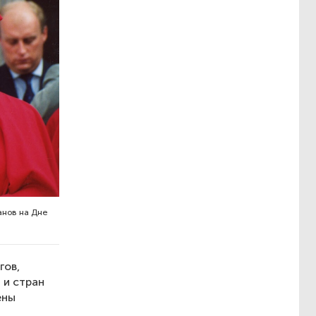
нов на Дне
гов,
 и стран
ены