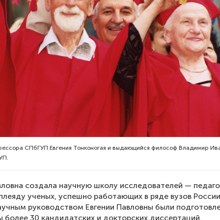
фессора СПбГУП Евгения Тонконогая и выдающийся философ Владимир Ива
УП.
вловна создала научную школу исследователей — педаго
плеяду ученых, успешно работающих в ряде вузов России
аучным руководством Евгении Павловны были подготовл
 более 30 кандидатских и докторских диссертаций.