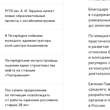
Благодаря
РГПУ им. А. И. Герцена начнет
в содержан
новые образовательные
уникальных
проекты с китайскими вузами
до окончан
По инициат
В Петербурге поймали
молодого администратора
практическ
колл-центра мошенников
и развитии
отмечена б
и молодежи
Петербургские метростроевцы
регулярно 
оценили идею строительства
за консуль
лифта на станции
деятельнос
«Театральная»
Евгения Па
среднего, 
Поступило предложение
разработки
по пятницам освобождать
органов и 
от работы одиноких россиянок
старше 28 лет
в России.