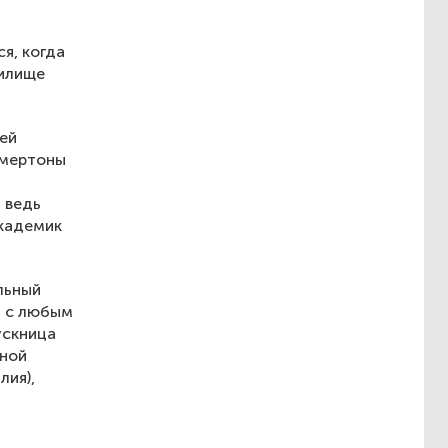
я, когда
чилище
ей
камертоны
 ведь
академик
льный
и с любым
ускница
ьной
лия),