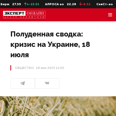
7.59
+-15.51
АЛРОСА ао
22.28
-0.31
СевСт-ао
647.2
Полуденная сводка:
кризис на Украине, 18
июля
ОБЩЕСТВО
18 июл 2023 12:00