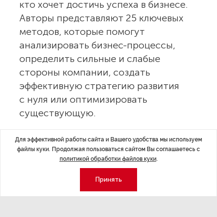
кто хочет достичь успеха в бизнесе.
Авторы представляют 25 ключевых
методов, которые помогут
анализировать бизнес-процессы,
определить сильные и слабые
стороны компании, создать
эффективную стратегию развития
с нуля или оптимизировать
существующую.
Авторы книги — топ-менеджеры ПАО «Газпромнефть»,
Для эффективной работы сайта и Вашего удобства мы используем
профессионалы в области бизнес-анализа и развития
файлы куки. Продолжая пользоваться сайтом Вы соглашаетесь с
политикой обработки файлов куки
.
компаний. Диана Сюняева — преподаватель СПб
ИТМО и МГИМО, спикер крупнейших ИТ-мероприятий.
Принять
Виктория Резанова отвечает за практику применения
современных и неклассических методов бизнес-
анализа в «Газпромнефти» и имеет опыт оптимизации