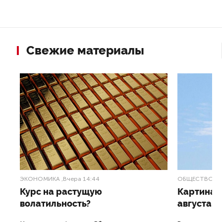
Свежие материалы
ЭКОНОМИКА
,Вчера 14:44
ОБЩЕСТВО
,В
Курс на растущую
Картина н
волатильность?
августа