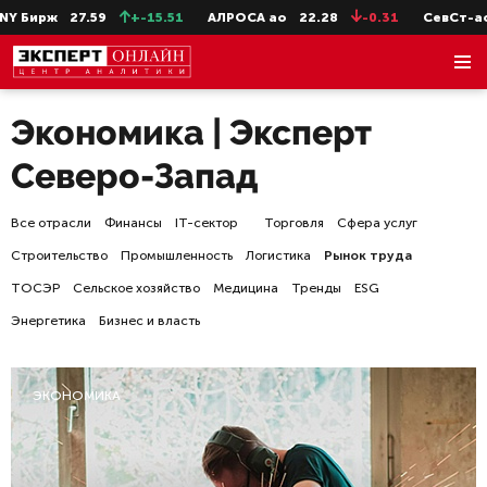
.59
+-15.51
АЛРОСА ао
22.28
-0.31
СевСт-ао
647.2
Экономика | Эксперт
Северо-Запад
Все отрасли
Финансы
IT-сектор
Торговля
Сфера услуг
Строительство
Промышленность
Логистика
Рынок труда
ТОСЭР
Сельское хозяйство
Медицина
Тренды
ESG
Энергетика
Бизнес и власть
ЭКОНОМИКА