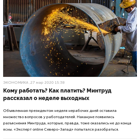
ЭКОНОМИКА
,27 мар 2020 15:38
Кому работать? Как платить? Минтруд
рассказал о неделе выходных
Объявленная президентом неделя нерабочих дней оставила
множество вопросов у работодателей. Накануне появились
разъяснения Минтруда, которые, правда, тоже оказались не до конца
ясны. «Эксперт online Северо-Запад» попытался разобраться.