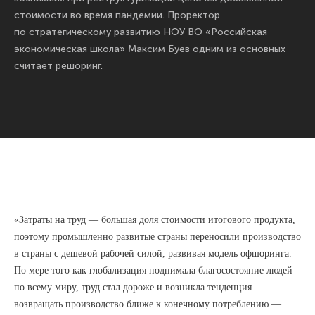
стоимости во время пандемии. Проректор
по стратегическому развитию НОУ ВО «Российская
экономическая школа» Максим Буев одним из основных
считает решоринг.
«Затраты на труд — большая доля стоимости итогового продукта,
поэтому промышленно развитые страны переносили производство
в страны с дешевой рабочей силой, развивая модель офшоринга.
По мере того как глобализация поднимала благосостояние людей
по всему миру, труд стал дороже и возникла тенденция
возвращать производство ближе к конечному потреблению —