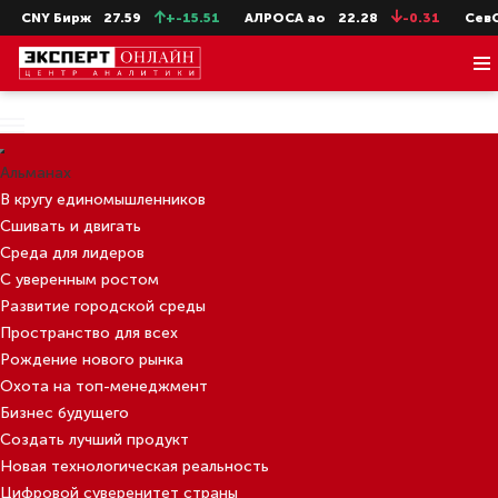
NY Бирж
27.59
+-15.51
АЛРОСА ао
22.28
-0.31
СевСт-а
Альманах
В кругу единомышленников
Сшивать и двигать
Среда для лидеров
С уверенным ростом
Развитие городской среды
Пространство для всех
Рождение нового рынка
Охота на топ-менеджмент
Бизнес будущего
Создать лучший продукт
Новая технологическая реальность
Цифровой суверенитет страны