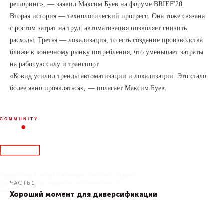
решоринг», — заявил Максим Буев на форуме BRIEF'20.
Сшивать
Вторая история — технологический прогресс. Она тоже связана
и двигать
с ростом затрат на труд: автоматизация позволяет снизить
расходы. Третья — локализация, то есть создание производства
ПАРТНЕРСКИЙ АЛЬМАНАХ
ближе к конечному рынку потребления, что уменьшает затраты
Вопросы кооперации, перестройки
глобальных горизонтальных цепочек
на рабочую силу и транспорт.
добавленной стоимости стали актуальны
«Ковид усилил тренды автоматизации и локализации. Это стало
в новой экономической реальности, когда
более явно проявляться», — полагает Максим Буев.
большинство межгосударственных
взаимодействий попросту распалось.
COMMUNITY
СОВМЕСТНЫЙ ПРОЕКТ ЖУРНАЛА «ЭКСПЕРТ СЕВЕРО-
ЧАСТЬ 1
ЗАПАД» И «КЛУБА ЛИДЕРОВ» В ПЕТЕРБУРГЕ И
ЛЕНОБЛАСТИ
Хороший момент для диверсификации