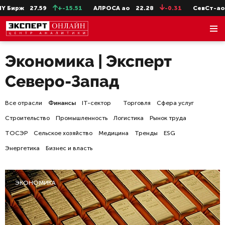
.59
+-15.51
АЛРОСА ао
22.28
-0.31
СевСт-ао
647.2
Экономика | Эксперт
Северо-Запад
Все отрасли
Финансы
IT-сектор
Торговля
Сфера услуг
Строительство
Промышленность
Логистика
Рынок труда
ТОСЭР
Сельское хозяйство
Медицина
Тренды
ESG
Энергетика
Бизнес и власть
ЭКОНОМИКА